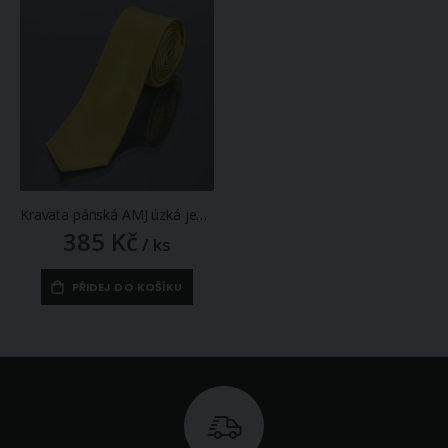
Kravata pánská AMJ úzká jednobarevná KI0005, žlutá
385 Kč
/ ks
PŘIDEJ DO KOŠÍKU