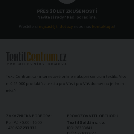
PŘES 20 LET ZKUŠENOSTÍ
Nevíte si rady? Rádi poradíme.
Přečtěte si
nejčastější dotazy
nebo nás
kontaktujte
!
TextilCentrum.cz - internetové online nákupní centrum textilu. Více
než 15 000 produktů z textilu pro Vás i pro Váš domov na jednom
místě.
KONTAKTNÍ INFORMACE
ZÁKAZNICKÁ PODPORA:
PROVOZOVATEL OBCHODU:
Po - Pá / 8:00 - 16:00
Textil Soldán s.r.o.
+420
607 233 332
IČO: 28333641
DIČ: CZ28333641