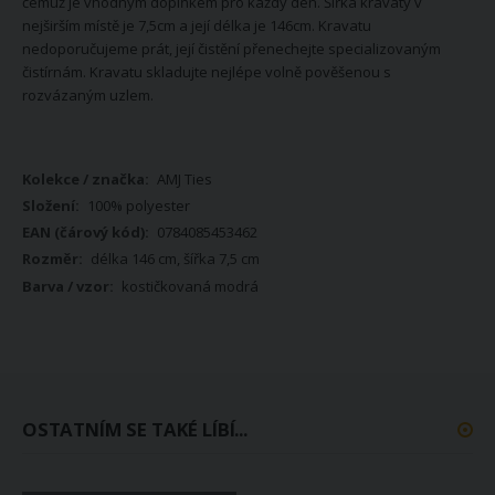
čemuž je vhodným doplňkem pro každý den. Šířka kravaty v
nejširším místě je 7,5cm a její délka je 146cm. Kravatu
nedoporučujeme prát, její čistění přenechejte specializovaným
čistírnám. Kravatu skladujte nejlépe volně pověšenou s
rozvázaným uzlem.
Více
AMJ Ties
informací
100% polyester
0784085453462
délka 146 cm, šířka 7,5 cm
kostičkovaná modrá
OSTATNÍM SE TAKÉ LÍBÍ...