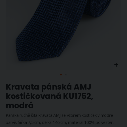
Přeskočit
Kravata pánská AMJ
na
začátek
kostičkovaná KU1752,
galerie
modrá
s
obrázky
Pánská ručně šitá kravata AMJ se vzorem kostiček v modré
barvě. Šířka 7,5 cm, délka 146 cm, materiál 100% polyester.