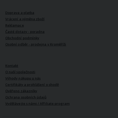
VŠE O NÁKUPU
Doprava a platba
Vrácení a výměna zboží
Reklamace
Časté dotazy - poradna
Obchodní podmínky
Osobní odběr - prodejna v Kroměříži
VŠE O NÁS
Kontakt
O naší společnosti
Výhody nákupu u nás
Certifikáty a prohlášení o shodě
Ověřeno zákazníky
Ochrana osobních údajů
Vydělávejte s námi / Affiliate program