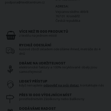
podpora@textilcentrum.cz
ADRESA:
Vejvanovského 469/8
767 01 Kroměříž
Česká republika
VÍCE NEŽ 15 000 PRODUKTŮ
z textilu na jednom místě
RYCHLÉ ODESLÁNÍ
kusové zboží skladem odesíláme ihned, metráže do 4
dnů
DBÁME NA UDRŽITELNOST
elektronické faktury a 100% recyklované obaly jsou
samozřejmostí
LIDSKÝ PŘÍSTUP
když nenajdete
odpověď na svůj dotaz
, kontaktujte nás
PŘES 10 000 VÝDEJNÍCH MÍST
prostřednictvím Zásilkovny nebo Balíkovny
DODÁVÁME RADOST