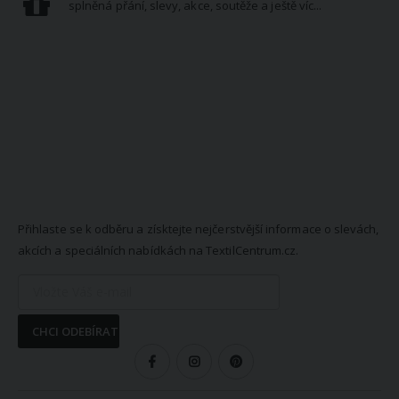
splněná přání, slevy, akce, soutěže a ještě víc...
NEWSLETTER
Přihlaste se k odběru a získtejte nejčerstvější informace o slevách,
akcích a speciálních nabídkách na TextilCentrum.cz.
CHCI ODEBÍRAT
SLEDUJTE NÁS