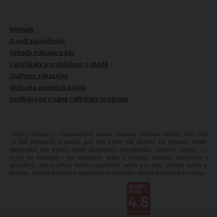
VŠE O NÁS
Kontakt
O naší společnosti
Výhody nákupu u nás
Certifikáty a prohlášení o shodě
Ověřeno zákazníky
Ochrana osobních údajů
Vydělávejte s námi / Affiliate program
TextilCentrum.cz - internetové online nákupní centrum textilu. Více než
15 000 produktů z textilu pro Vás i pro Váš domov na jednom místě.
Nakoupíte zde bytový textil (povlečení, prostěradla, záclony, závěsy ...),
textil do kuchyně i do koupelny, látky v metráži (oděvní, dekorační i
speciální), vlny a příze, textilní galanterii, textil pro děti, pánské košile a
kravaty, oděvní doplňky a nepřeberné množství dalších produktů z textilu.