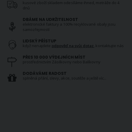
kusové zboží skladem odesíláme ihned, metráže do 4
dnů
DBÁME NA UDRŽITELNOST
elektronické faktury a 100% recyklované obaly jsou
samozřejmostí
LIDSKÝ PŘÍSTUP
když nenajdete
odpověď na svůj dotaz
, kontaktujte nás
PŘES 10 000 VÝDEJNÍCH MÍST
prostřednictvím Zásilkovny nebo Balíkovny
DODÁVÁME RADOST
splněná přání, slevy, akce, soutěže a ještě víc...