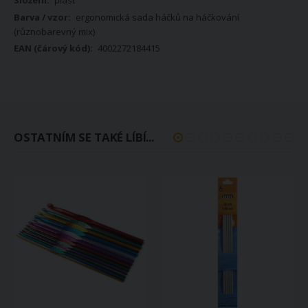
plast
ergonomická sada háčků na háčkování
(různobarevný mix)
4002272184415
OSTATNÍM SE TAKÉ LÍBÍ...