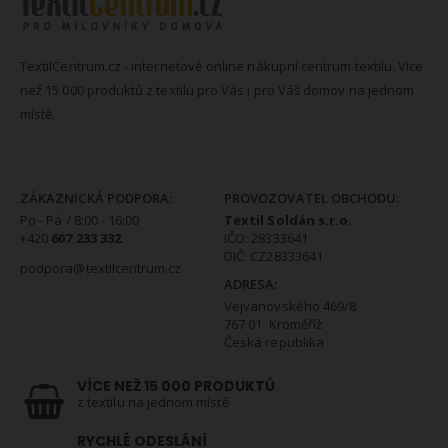
TextilCentrum.cz - internetové online nákupní centrum textilu. Více
než 15 000 produktů z textilu pro Vás i pro Váš domov na jednom
místě.
KONTAKTNÍ INFORMACE
ZÁKAZNICKÁ PODPORA:
PROVOZOVATEL OBCHODU:
Po - Pá / 8:00 - 16:00
Textil Soldán s.r.o.
+420
607 233 332
IČO: 28333641
DIČ: CZ28333641
podpora@textilcentrum.cz
ADRESA:
Vejvanovského 469/8
767 01 Kroměříž
Česká republika
VÍCE NEŽ 15 000 PRODUKTŮ
z textilu na jednom místě
RYCHLÉ ODESLÁNÍ