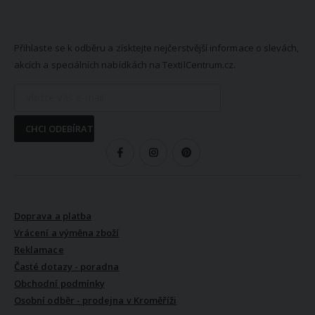
NEWSLETTER
Přihlaste se k odběru a získtejte nejčerstvější informace o slevách,
akcích a speciálních nabídkách na TextilCentrum.cz.
CHCI ODEBÍRAT
SLEDUJTE NÁS
VŠE O NÁKUPU
Doprava a platba
Vrácení a výměna zboží
Reklamace
Časté dotazy - poradna
Obchodní podmínky
Osobní odběr - prodejna v Kroměříži