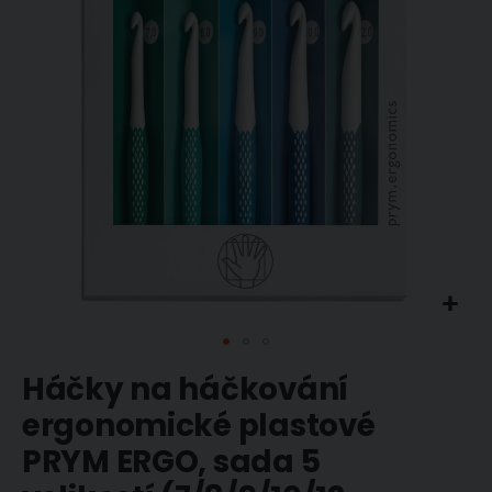
obrázky
Přeskočit
Háčky na háčkování
na
začátek
ergonomické plastové
galerie
PRYM ERGO, sada 5
s
obrázky