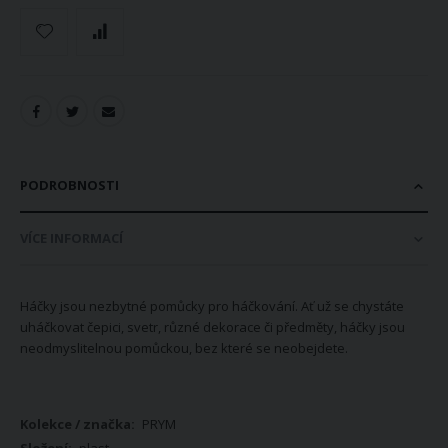
PODROBNOSTI
VÍCE INFORMACÍ
Háčky jsou nezbytné pomůcky pro háčkování. Ať už se chystáte
uháčkovat čepici, svetr, různé dekorace či předměty, háčky jsou
neodmyslitelnou pomůckou, bez které se neobejdete.
Více
PRYM
informací