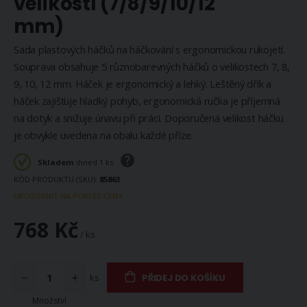
velikostí (7/8/9/10/12
mm)
Sada plastových háčků na háčkování s ergonomickou rukojetí.
Souprava obsahuje 5 různobarevných háčků o velikostech 7, 8,
9, 10, 12 mm. Háček je ergonomický a lehký. Leštěný dřík a
háček zajišťuje hladký pohyb, ergonomická ručka je příjemná
na dotyk a snižuje únavu při práci. Doporučená velikost háčku
je obvykle uvedena na obalu každé příze.
Skladem
ihned 1 ks
KÓD PRODUKTU (SKU)
85863
UPOZORNIT NA POKLES CENY
768 Kč
/ ks
ks
PŘIDEJ DO KOŠÍKU
Množství