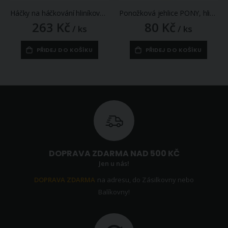
Háčky na háčkování hliníkové 040171, sada 12 velikostí
Ponožková jehlice PONY, hliníková, 5 kusů, délka 20cm, velikost 3,5mm
263 Kč
80 Kč
/ ks
/ ks
PŘIDEJ DO KOŠÍKU
PŘIDEJ DO KOŠÍKU
DOPRAVA ZDARMA NAD 500 KČ
Jen u nás!
DOPRAVA ZDARMA
na adresu, do Zásilkovny nebo
Balíkovny!