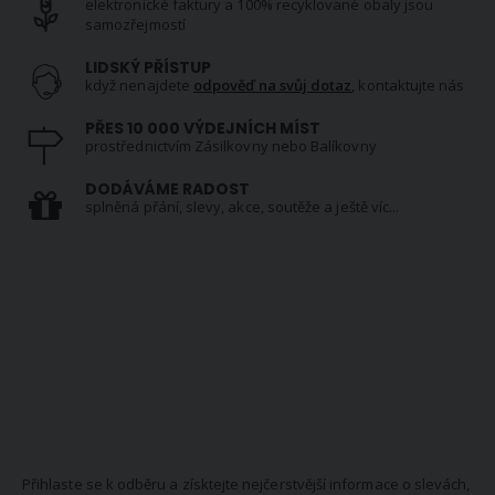
elektronické faktury a 100% recyklované obaly jsou
samozřejmostí
LIDSKÝ PŘÍSTUP
když nenajdete
odpověď na svůj dotaz
, kontaktujte nás
PŘES 10 000 VÝDEJNÍCH MÍST
prostřednictvím Zásilkovny nebo Balíkovny
DODÁVÁME RADOST
splněná přání, slevy, akce, soutěže a ještě víc...
NEWSLETTER
Přihlaste se k odběru a získtejte nejčerstvější informace o slevách,