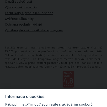
O naší společnosti
Výhody nákupu u nás
Certifikáty a prohlášení o shodě
Ověřeno zákazníky
Ochrana osobních údajů
Vydělávejte s námi / Affiliate program
TextilCentrum.cz - internetové online nákupní centrum textilu. Více než
15 000 produktů z textilu pro Vás i pro Váš domov na jednom místě.
Nakoupíte zde bytový textil (povlečení, prostěradla, záclony, závěsy ...),
textil do kuchyně i do koupelny, látky v metráži (oděvní, dekorační i
speciální), vlny a příze, textilní galanterii, textil pro děti, pánské košile a
kravaty, oděvní doplňky a nepřeberné množství dalších produktů z textilu.
Informace o cookies
Kliknutím na „Přijmout“ souhlasíte s ukládáním souborů