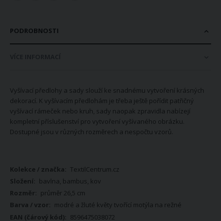
PODROBNOSTI
VÍCE INFORMACÍ
Vyšívací předlohy a sady slouží ke snadnému vytvoření krásných
dekorací. K vyšívacím předlohám je třeba ještě pořídit patřičný
vyšívací rámeček nebo kruh, sady naopak zpravidla nabízejí
kompletní příslušenství pro vytvoření vyšívaného obrázku.
Dostupné jsou v různých rozměrech a nespočtu vzorů.
Více
TextilCentrum.cz
informací
bavlna, bambus, kov
průměr 26,5 cm
modré a žluté květy tvořící motýla na režné
8596475038072