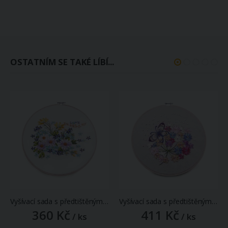
OSTATNÍM SE TAKÉ LÍBÍ...
Vyšívací sada s předtištěným motivem 380731/3, žluté a fialové kvítky (rámeček, předtisk, jehly a příze), průměr 26,5cm
Vyšívací sada s předtištěným motivem 380731/4, růžové a fialové květy s motýlem (rámeček, předtisk, jehly a příze), průměr 26,5cm
360 Kč
411 Kč
/ ks
/ ks