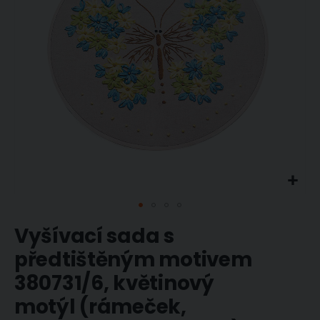
Přeskočit
Vyšívací sada s
na
začátek
předtištěným motivem
galerie
380731/6, květinový
s
obrázky
motýl (rámeček,