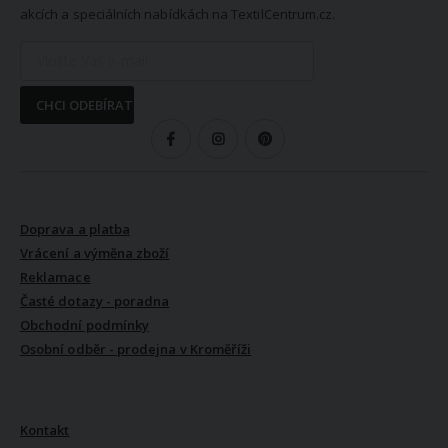
akcích a speciálních nabídkách na TextilCentrum.cz.
CHCI ODEBÍRAT
SLEDUJTE NÁS
VŠE O NÁKUPU
Doprava a platba
Vrácení a výměna zboží
Reklamace
Časté dotazy - poradna
Obchodní podmínky
Osobní odběr - prodejna v Kroměříži
VŠE O NÁS
Kontakt