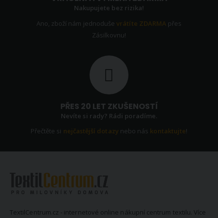
Nakupujete bez rizika!
Ano, zboží nám jednoduše
vrátíte ZDARMA
přes
Zásilkovnu!
PŘES 20 LET ZKUŠENOSTÍ
Nevíte si rady? Rádi poradíme.
Přečtěte si
nejčastější dotazy
nebo nás
kontaktujte
!
TextilCentrum.cz - internetové online nákupní centrum textilu. Více