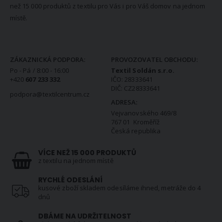
než 15 000 produktů z textilu pro Vás i pro Váš domov na jednom
místě.
KONTAKTNÍ INFORMACE
ZÁKAZNICKÁ PODPORA:
PROVOZOVATEL OBCHODU:
Po - Pá / 8:00 - 16:00
Textil Soldán s.r.o.
+420
607 233 332
IČO: 28333641
DIČ: CZ28333641
podpora@textilcentrum.cz
ADRESA:
Vejvanovského 469/8
767 01 Kroměříž
Česká republika
VÍCE NEŽ 15 000 PRODUKTŮ
z textilu na jednom místě
RYCHLÉ ODESLÁNÍ
kusové zboží skladem odesíláme ihned, metráže do 4
dnů
DBÁME NA UDRŽITELNOST