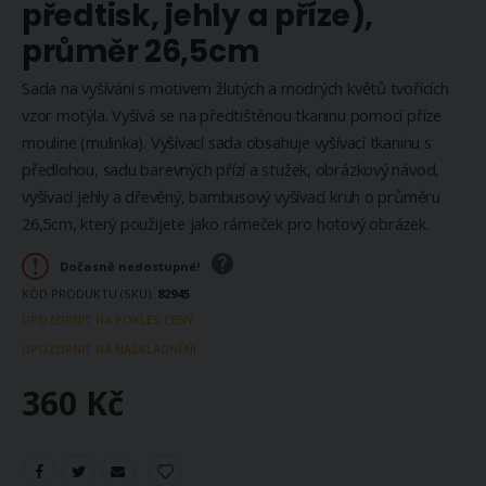
předtisk, jehly a příze),
průměr 26,5cm
Sada na vyšívání s motivem žlutých a modrých květů tvořících
vzor motýla. Vyšívá se na předtištěnou tkaninu pomocí příze
mouline (mulinka). Vyšívací sada obsahuje vyšívací tkaninu s
předlohou, sadu barevných přízí a stužek, obrázkový návod,
vyšívací jehly a dřevěný, bambusový vyšívací kruh o průměru
26,5cm, který použijete jako rámeček pro hotový obrázek.
Dočasně nedostupné!
KÓD PRODUKTU (SKU)
82945
UPOZORNIT NA POKLES CENY
UPOZORNIT NA NASKLADNĚNÍ
360 Kč