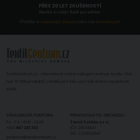
PŘES 20 LET ZKUŠENOSTÍ
Nevíte si rady? Rádi poradíme.
Přečtěte si
nejčastější dotazy
nebo nás
kontaktujte
!
TextilCentrum.cz - internetové online nákupní centrum textilu. Více
než 15 000 produktů z textilu pro Vás i pro Váš domov na jednom
místě.
KONTAKTNÍ INFORMACE
ZÁKAZNICKÁ PODPORA:
PROVOZOVATEL OBCHODU:
Po - Pá / 8:00 - 16:00
Textil Soldán s.r.o.
+420
607 233 332
IČO: 28333641
DIČ: CZ28333641
podpora@textilcentrum.cz