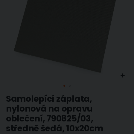
Přeskočit
Samolepící záplata,
na
začátek
nylonová na opravu
galerie
oblečení, 790825/03,
s
obrázky
středně šedá, 10x20cm