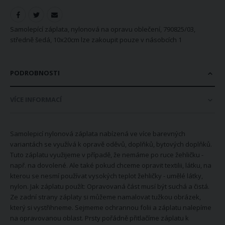
Samolepící záplata, nylonová na opravu oblečení, 790825/03,
středně šedá, 10x20cm lze zakoupit pouze v násobcích 1
PODROBNOSTI
VÍCE INFORMACÍ
Samolepicí nylonová záplata nabízená ve více barevných
variantách se využívá k opravě oděvů, doplňků, bytových doplňků.
Tuto záplatu využijeme v případě, že nemáme po ruce žehličku -
např. na dovolené. Ale také pokud chceme opravit textilii, látku, na
kterou se nesmí používat vysokých teplot žehličky - umělé látky,
nylon. Jak záplatu použít: Opravovaná část musí být suchá a čistá.
Ze zadní strany záplaty si můžeme namalovat tužkou obrázek,
který si vystřihneme. Sejmeme ochrannou folii a záplatu nalepíme
na opravovanou oblast. Prsty pořádně přitlačíme záplatu k