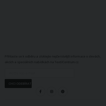
NEWSLETTER
Přihlaste se k odběru a získtejte nejčerstvější informace o slevách,
akcích a speciálních nabídkách na TextilCentrum.cz.
CHCI ODEBÍRAT
SLEDUJTE NÁS
VŠE O NÁKUPU