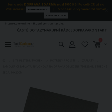
Jen u nás
DOPRAVA ZDARMA nad 500 Kč!
Po celé ČR až na
Vaši adresu!
|
Vrácení a výměna zdarma!
PODROBNOSTI
PODROBNOSTI
Internetové online nákupní centrum textilu.
ČASTÉ DOTAZY
NÁKUPNÍ RÁDCE
DOPRAVA
KONTAKT
položky
0
Košík
ŠITÍ, PLETENÍ, TVOŘENÍ
POTŘEBY PRO ŠITÍ
ZÁPLATY
SAMOLEPÍCÍ ZÁPLATA, NYLONOVÁ NA OPRAVU OBLEČENÍ, 790825/03, STŘEDNĚ
ŠEDÁ, 10X20CM
Přeskočit
na
konec
galerie
s
obrázky