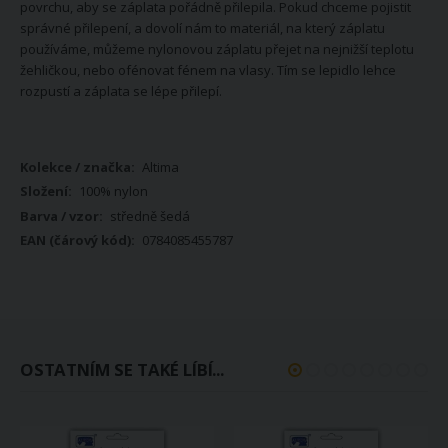
povrchu, aby se záplata pořádně přilepila. Pokud chceme pojistit
správné přilepení, a dovolí nám to materiál, na který záplatu
používáme, můžeme nylonovou záplatu přejet na nejnižší teplotu
žehličkou, nebo ofénovat fénem na vlasy. Tím se lepidlo lehce
rozpustí a záplata se lépe přilepí.
Více
Altima
informací
100% nylon
středně šedá
0784085455787
OSTATNÍM SE TAKÉ LÍBÍ...