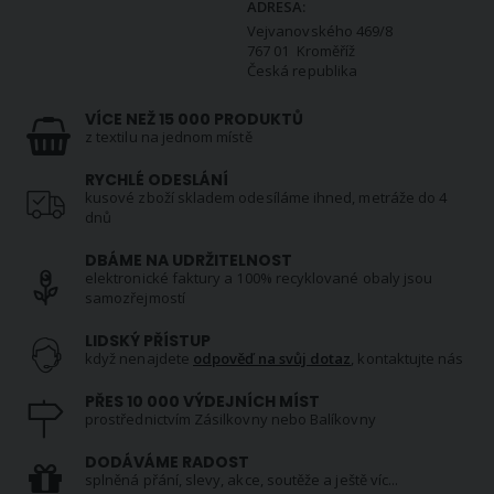
ADRESA:
Vejvanovského 469/8
767 01 Kroměříž
Česká republika
VÍCE NEŽ 15 000 PRODUKTŮ
z textilu na jednom místě
RYCHLÉ ODESLÁNÍ
kusové zboží skladem odesíláme ihned, metráže do 4
dnů
DBÁME NA UDRŽITELNOST
elektronické faktury a 100% recyklované obaly jsou
samozřejmostí
LIDSKÝ PŘÍSTUP
když nenajdete
odpověď na svůj dotaz
, kontaktujte nás
PŘES 10 000 VÝDEJNÍCH MÍST
prostřednictvím Zásilkovny nebo Balíkovny
DODÁVÁME RADOST
splněná přání, slevy, akce, soutěže a ještě víc...