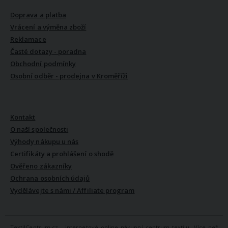
Doprava a platba
Vrácení a výměna zboží
Reklamace
Časté dotazy - poradna
Obchodní podmínky
Osobní odběr - prodejna v Kroměříži
VŠE O NÁS
Kontakt
O naší společnosti
Výhody nákupu u nás
Certifikáty a prohlášení o shodě
Ověřeno zákazníky
Ochrana osobních údajů
Vydělávejte s námi / Affiliate program
TextilCentrum.cz - internetové online nákupní centrum textilu. Více než