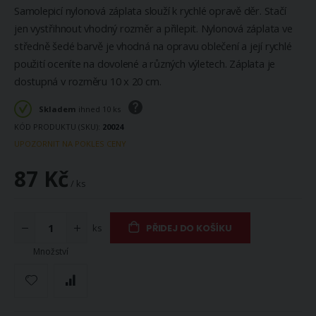
Samolepicí nylonová záplata slouží k rychlé opravě děr. Stačí
jen vystřihnout vhodný rozměr a přilepit. Nylonová záplata ve
středně šedé barvě je vhodná na opravu oblečení a její rychlé
použití oceníte na dovolené a různých výletech. Záplata je
dostupná v rozměru 10 x 20 cm.
Skladem
ihned 10 ks
KÓD PRODUKTU (SKU)
20024
UPOZORNIT NA POKLES CENY
87 Kč
/ ks
ks
PŘIDEJ DO KOŠÍKU
Množství