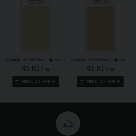
Klasická nažehlovací záplata, textilní bavlněná s nánosem polyetylenu 731-05, smetanová, 43x20cm
Klasická nažehlovací záplata, textilní bavlněná s nánosem polyetylenu 731-06, režná, 43x20cm
45 Kč
45 Kč
/ ks
/ ks
PŘIDEJ DO KOŠÍKU
PŘIDEJ DO KOŠÍKU