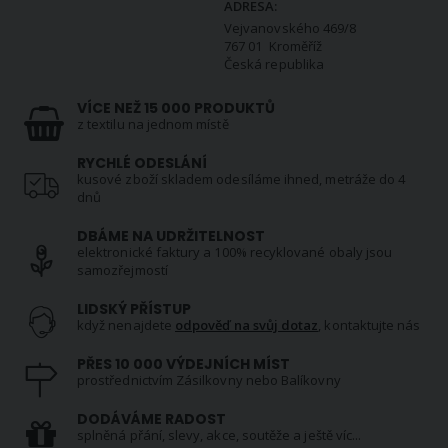
ADRESA:
Vejvanovského 469/8
767 01 Kroměříž
Česká republika
VÍCE NEŽ 15 000 PRODUKTŮ
z textilu na jednom místě
RYCHLÉ ODESLÁNÍ
kusové zboží skladem odesíláme ihned, metráže do 4
dnů
DBÁME NA UDRŽITELNOST
elektronické faktury a 100% recyklované obaly jsou
samozřejmostí
LIDSKÝ PŘÍSTUP
když nenajdete
odpověď na svůj dotaz
, kontaktujte nás
PŘES 10 000 VÝDEJNÍCH MÍST
prostřednictvím Zásilkovny nebo Balíkovny
DODÁVÁME RADOST
splněná přání, slevy, akce, soutěže a ještě víc...