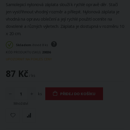
Samolepicí nylonová záplata slouží k rychlé opravě děr. Stačí
jen vystřihnout vhodný rozměr a přilepit. Nylonová záplata je
vhodná na opravu oblečení a její rychlé použití oceníte na
dovolené a různých výletech. Záplata je dostupná v rozměru 10
x 20 cm.
Skladem
ihned 8 ks
KÓD PRODUKTU (SKU)
20036
UPOZORNIT NA POKLES CENY
87 Kč
/ ks
ks
PŘIDEJ DO KOŠÍKU
Množství