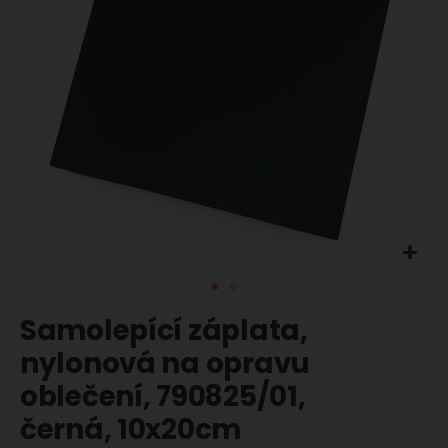
Přeskočit
Samolepící záplata,
na
začátek
nylonová na opravu
galerie
oblečení, 790825/01,
s
obrázky
černá, 10x20cm