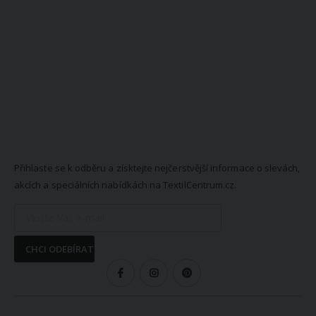
NEWSLETTER
Přihlaste se k odběru a získtejte nejčerstvější informace o slevách,
akcích a speciálních nabídkách na TextilCentrum.cz.
CHCI ODEBÍRAT
SLEDUJTE NÁS
VŠE O NÁKUPU