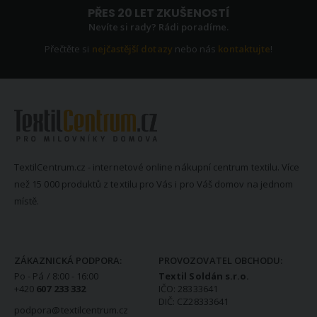
PŘES 20 LET ZKUŠENOSTÍ
Nevíte si rady? Rádi poradíme.
Přečtěte si
nejčastější dotazy
nebo nás
kontaktujte
!
TextilCentrum.cz - internetové online nákupní centrum textilu. Více
než 15 000 produktů z textilu pro Vás i pro Váš domov na jednom
místě.
KONTAKTNÍ INFORMACE
ZÁKAZNICKÁ PODPORA:
PROVOZOVATEL OBCHODU:
Po - Pá / 8:00 - 16:00
Textil Soldán s.r.o.
+420
607 233 332
IČO: 28333641
DIČ: CZ28333641
podpora@textilcentrum.cz