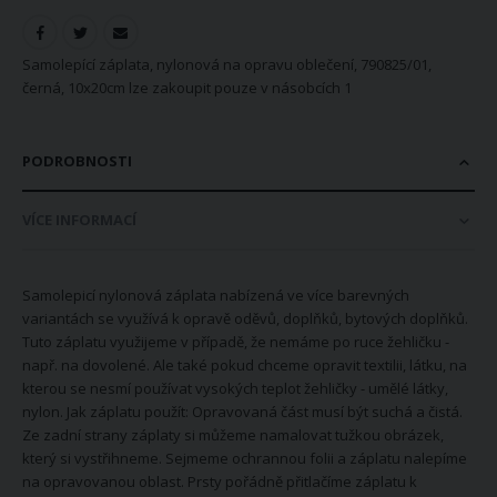
Samolepící záplata, nylonová na opravu oblečení, 790825/01,
černá, 10x20cm lze zakoupit pouze v násobcích 1
PODROBNOSTI
VÍCE INFORMACÍ
Samolepicí nylonová záplata nabízená ve více barevných
variantách se využívá k opravě oděvů, doplňků, bytových doplňků.
Tuto záplatu využijeme v případě, že nemáme po ruce žehličku -
např. na dovolené. Ale také pokud chceme opravit textilii, látku, na
kterou se nesmí používat vysokých teplot žehličky - umělé látky,
nylon. Jak záplatu použít: Opravovaná část musí být suchá a čistá.
Ze zadní strany záplaty si můžeme namalovat tužkou obrázek,
který si vystřihneme. Sejmeme ochrannou folii a záplatu nalepíme
na opravovanou oblast. Prsty pořádně přitlačíme záplatu k