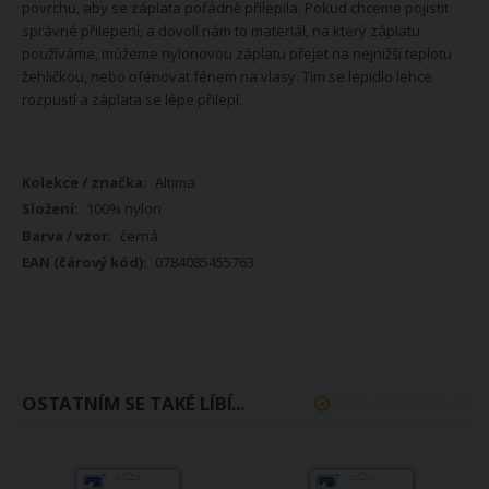
povrchu, aby se záplata pořádně přilepila. Pokud chceme pojistit
správné přilepení, a dovolí nám to materiál, na který záplatu
používáme, můžeme nylonovou záplatu přejet na nejnižší teplotu
žehličkou, nebo ofénovat fénem na vlasy. Tím se lepidlo lehce
rozpustí a záplata se lépe přilepí.
Více
Altima
informací
100% nylon
černá
0784085455763
OSTATNÍM SE TAKÉ LÍBÍ...