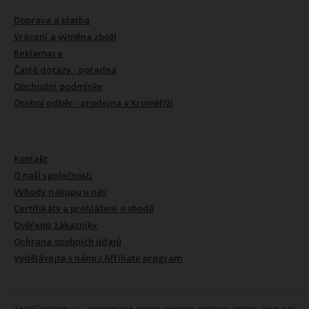
Doprava a platba
Vrácení a výměna zboží
Reklamace
Časté dotazy - poradna
Obchodní podmínky
Osobní odběr - prodejna v Kroměříži
VŠE O NÁS
Kontakt
O naší společnosti
Výhody nákupu u nás
Certifikáty a prohlášení o shodě
Ověřeno zákazníky
Ochrana osobních údajů
Vydělávejte s námi / Affiliate program
TextilCentrum.cz - internetové online nákupní centrum textilu. Více než