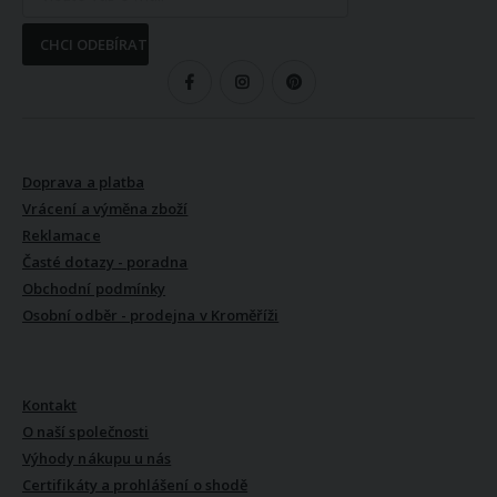
CHCI ODEBÍRAT
SLEDUJTE NÁS
VŠE O NÁKUPU
Doprava a platba
Vrácení a výměna zboží
Reklamace
Časté dotazy - poradna
Obchodní podmínky
Osobní odběr - prodejna v Kroměříži
VŠE O NÁS
Kontakt
O naší společnosti
Výhody nákupu u nás
Certifikáty a prohlášení o shodě