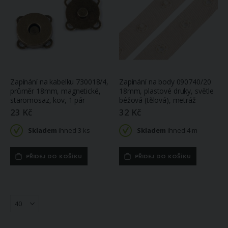
Zapínání na kabelku 730018/4,
Zapínání na body 090740/20
průměr 18mm, magnetické,
18mm, plastové druky, světle
staromosaz, kov, 1 pár
béžová (tělová), metráž
23 Kč
32 Kč
Skladem
ihned 3 ks
Skladem
ihned 4 m
PŘIDEJ DO KOŠÍKU
PŘIDEJ DO KOŠÍKU