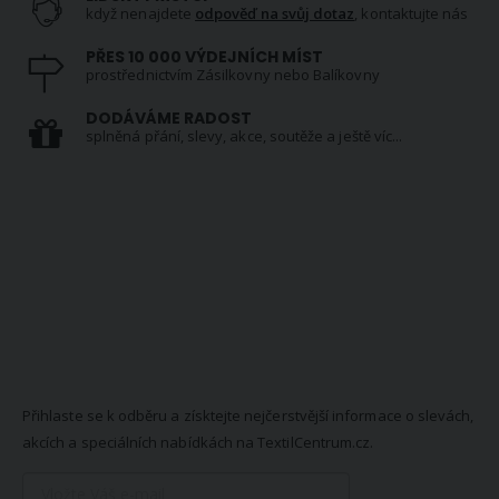
když nenajdete
odpověď na svůj dotaz
, kontaktujte nás
PŘES 10 000 VÝDEJNÍCH MÍST
prostřednictvím Zásilkovny nebo Balíkovny
DODÁVÁME RADOST
splněná přání, slevy, akce, soutěže a ještě víc...
NEWSLETTER
Přihlaste se k odběru a získtejte nejčerstvější informace o slevách,
akcích a speciálních nabídkách na TextilCentrum.cz.