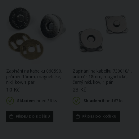
(větší počet na
Povlečení Matějovský SALLY, geometrický vzor, žluto-bílé, bavlna hladká, 140x200cm + 70x90cm
objednávku do 14
Zlevněná
dnů)
849 Kč
1 150 Kč
/
akční
SLEVA
cena
(skladem
Molitanová deska 100×200 cm – PUR pěna, více tlouštěk (0,5–5 cm)
poslední 1 ks)
128 Kč
Skladem
ihned 84 ks
(více variant)
Zapínání na kabelku 060590,
Zapínání na kabelku 730018/1,
průměr 15mm, magnetické,
průměr 18mm, magnetické,
nikl, kov, 1 pár
černý nikl, kov, 1 pár
10 Kč
23 Kč
Skladem
ihned 36 ks
Skladem
ihned 67 ks
PŘIDEJ DO KOŠÍKU
PŘIDEJ DO KOŠÍKU