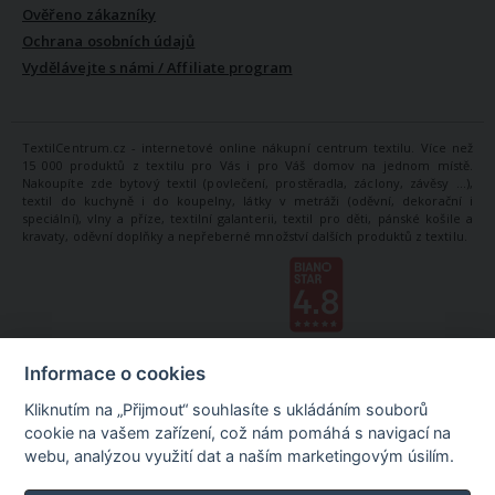
Ověřeno zákazníky
Ochrana osobních údajů
Vydělávejte s námi / Affiliate program
TextilCentrum.cz - internetové online nákupní centrum textilu. Více než
15 000 produktů z textilu pro Vás i pro Váš domov na jednom místě.
Nakoupíte zde bytový textil (povlečení, prostěradla, záclony, závěsy ...),
textil do kuchyně i do koupelny, látky v metráži (oděvní, dekorační i
speciální), vlny a příze, textilní galanterii, textil pro děti, pánské košile a
kravaty, oděvní doplňky a nepřeberné množství dalších produktů z textilu.
Informace o cookies
Kliknutím na „Přijmout“ souhlasíte s ukládáním souborů
cookie na vašem zařízení, což nám pomáhá s navigací na
webu, analýzou využití dat a naším marketingovým úsilím.