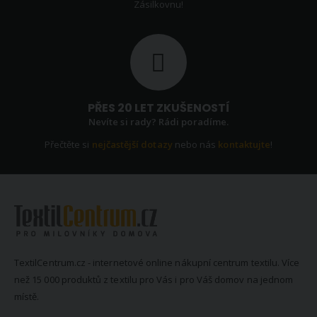
Zásilkovnu!
PŘES 20 LET ZKUŠENOSTÍ
Nevíte si rady? Rádi poradíme.
Přečtěte si
nejčastější dotazy
nebo nás
kontaktujte
!
TextilCentrum.cz - internetové online nákupní centrum textilu. Více
než 15 000 produktů z textilu pro Vás i pro Váš domov na jednom
místě.