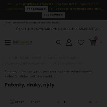
Jen u nás
DOPRAVA ZDARMA nad 500 Kč!
Po celé ČR až na
Vaši adresu!
|
Vrácení a výměna zdarma!
PODROBNOSTI
PODROBNOSTI
Internetové online nákupní centrum textilu.
ČASTÉ DOTAZY
NÁKUPNÍ RÁDCE
DOPRAVA
KONTAKT
položky
0
Košík
ŠITÍ, PLETENÍ, TVOŘENÍ
PLETENÍ A HÁČKOVÁNÍ
PATENTY, DRUKY, NÝTY
DOPLŇKY K PLETENÍ A HÁČKOVÁNÍ
Patenty, druky a nýty jsou nedílnou součástí tvoření kabelek,
kalhot či dalšího textilního výrobku
Patenty, druky, nýty
Nastavit
FILTRY
sestupně