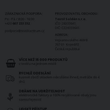
KONTAKTNÍ INFORMACE
ZÁKAZNICKÁ PODPORA:
PROVOZOVATEL OBCHODU:
Po - Pá / 8:00 - 16:00
Textil Soldán s.r.o.
+420
607 233 332
IČO: 28333641
DIČ: CZ28333641
podpora@textilcentrum.cz
ADRESA:
Vejvanovského 469/8
767 01 Kroměříž
Česká republika
VÍCE NEŽ 15 000 PRODUKTŮ
z textilu na jednom místě
RYCHLÉ ODESLÁNÍ
kusové zboží skladem odesíláme ihned, metráže do 4
dnů
DBÁME NA UDRŽITELNOST
elektronické faktury a 100% recyklované obaly jsou
samozřejmostí
LIDSKÝ PŘÍSTUP