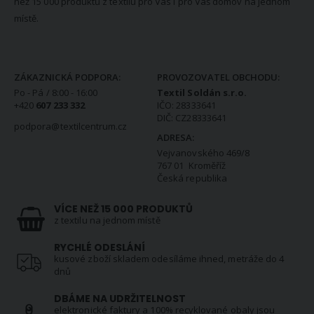
než 15 000 produktů z textilu pro Vás i pro Váš domov na jednom
místě.
KONTAKTNÍ INFORMACE
ZÁKAZNICKÁ PODPORA:
PROVOZOVATEL OBCHODU:
Po - Pá / 8:00 - 16:00
Textil Soldán s.r.o.
+420
607 233 332
IČO: 28333641
DIČ: CZ28333641
podpora@textilcentrum.cz
ADRESA:
Vejvanovského 469/8
767 01 Kroměříž
Česká republika
VÍCE NEŽ 15 000 PRODUKTŮ
z textilu na jednom místě
RYCHLÉ ODESLÁNÍ
kusové zboží skladem odesíláme ihned, metráže do 4
dnů
DBÁME NA UDRŽITELNOST
elektronické faktury a 100% recyklované obaly jsou