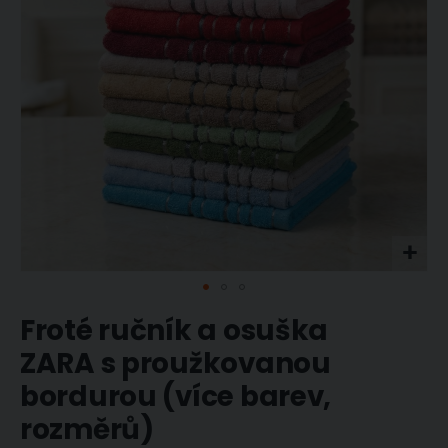
Přeskočit
Froté ručník a osuška
na
začátek
ZARA s proužkovanou
galerie
bordurou (více barev,
s
obrázky
rozměrů)