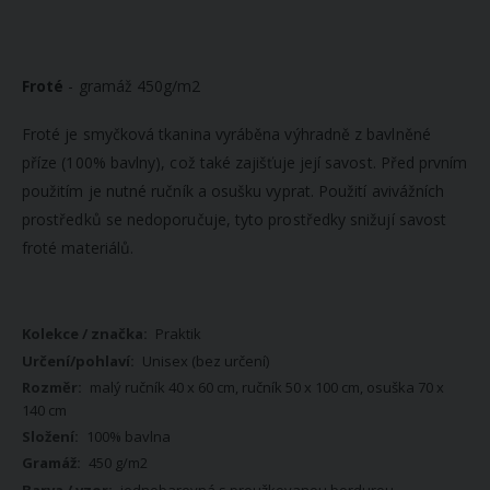
Froté
- gramáž 450g/m2
Froté je smyčková tkanina vyráběna výhradně z bavlněné
příze (100% bavlny), což také zajišťuje její savost. Před prvním
použitím je nutné ručník a osušku vyprat. Použití avivážních
prostředků se nedoporučuje, tyto prostředky snižují savost
froté materiálů.
Více
Praktik
informací
Unisex (bez určení)
malý ručník 40 x 60 cm, ručník 50 x 100 cm, osuška 70 x
140 cm
100% bavlna
450 g/m2
jednobarevná s proužkovanou bordurou