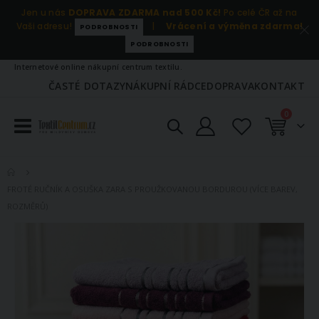
Jen u nás
DOPRAVA ZDARMA nad 500 Kč!
Po celé ČR až na
Vaši adresu!
|
Vrácení a výměna zdarma!
PODROBNOSTI
PODROBNOSTI
Internetové online nákupní centrum textilu.
ČASTÉ DOTAZY
NÁKUPNÍ RÁDCE
DOPRAVA
KONTAKT
položky
0
Košík
FROTÉ RUČNÍK A OSUŠKA ZARA S PROUŽKOVANOU BORDUROU (VÍCE BAREV,
ROZMĚRŮ)
Přeskočit
na
konec
galerie
s
obrázky