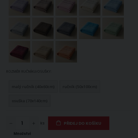
ROZMĚR RUČNÍKU/OSUŠKY
malý ručník (40x60cm)
ručník (50x100cm)
osuška (70x140cm)
ks
PŘIDEJ DO KOŠÍKU
Množství