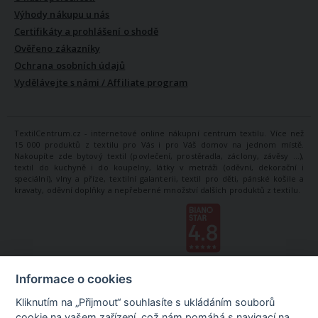
Výhody nákupu u nás
Certifikáty a prohlášení o shodě
Ověřeno zákazníky
Ochrana osobních údajů
Vydělávejte s námi / Affiliate program
TextilCentrum.cz - internetové online nákupní centrum textilu. Více než
15 000 produktů z textilu pro Vás i pro Váš domov na jednom místě.
Nakoupíte zde bytový textil (povlečení, prostěradla, záclony, závěsy ...),
textil do kuchyně i do koupelny, látky v metráži (oděvní, dekorační i
speciální), vlny a příze, textilní galanterii, textil pro děti, pánské košile a
kravaty, oděvní doplňky a nepřeberné množství dalších produktů z textilu.
Informace o cookies
Kliknutím na „Přijmout“ souhlasíte s ukládáním souborů
cookie na vašem zařízení, což nám pomáhá s navigací na