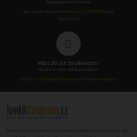
Nakupujete bez rizika!
Ano, zboží nám jednoduše
vrátíte ZDARMA
přes
Zásilkovnu!
PŘES 20 LET ZKUŠENOSTÍ
Nevíte si rady? Rádi poradíme.
Přečtěte si
nejčastější dotazy
nebo nás
kontaktujte
!
TextilCentrum.cz - internetové online nákupní centrum textilu. Více