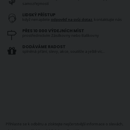
samozřejmostí
LIDSKÝ PŘÍSTUP
když nenajdete
odpověď na svůj dotaz
, kontaktujte nás
PŘES 10 000 VÝDEJNÍCH MÍST
prostřednictvím Zásilkovny nebo Balíkovny
DODÁVÁME RADOST
splněná přání, slevy, akce, soutěže a ještě víc...
NEWSLETTER
Přihlaste se k odběru a získtejte nejčerstvější informace o slevách,