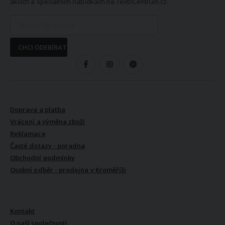
akcích a speciálních nabídkách na TextilCentrum.cz.
CHCI ODEBÍRAT
SLEDUJTE NÁS
VŠE O NÁKUPU
Doprava a platba
Vrácení a výměna zboží
Reklamace
Časté dotazy - poradna
Obchodní podmínky
Osobní odběr - prodejna v Kroměříži
VŠE O NÁS
Kontakt
O naší společnosti