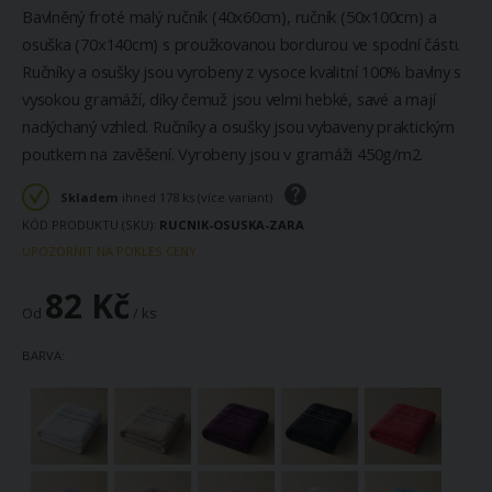
Bavlněný froté malý ručník (40x60cm), ručník (50x100cm) a
osuška (70x140cm) s proužkovanou bordurou ve spodní části.
Ručníky a osušky jsou vyrobeny z vysoce kvalitní 100% bavlny s
vysokou gramáží, díky čemuž jsou velmi hebké, savé a mají
nadýchaný vzhled. Ručníky a osušky jsou vybaveny praktickým
poutkem na zavěšení. Vyrobeny jsou v gramáži 450g/m2.
Skladem
ihned 178 ks (více variant)
KÓD PRODUKTU (SKU)
RUCNIK-OSUSKA-ZARA
UPOZORNIT NA POKLES CENY
82 Kč
Od
/ ks
BARVA