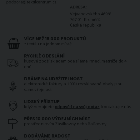
podpora@textilcentrum.cz
ADRESA:
Vejvanovského 469/8
767 01 Kroměříž
Česká republika
VÍCE NEŽ 15 000 PRODUKTŮ
z textilu na jednom místě
RYCHLÉ ODESLÁNÍ
kusové zboží skladem odesíláme ihned, metráže do 4
dnů
DBÁME NA UDRŽITELNOST
elektronické faktury a 100% recyklované obaly jsou
samozřejmostí
LIDSKÝ PŘÍSTUP
když nenajdete
odpověď na svůj dotaz
, kontaktujte nás
PŘES 10 000 VÝDEJNÍCH MÍST
prostřednictvím Zásilkovny nebo Balíkovny
DODÁVÁME RADOST