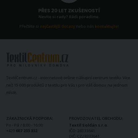
PŘES 20 LET ZKUŠENOSTÍ
Nevíte si rady? Rádi poradíme.
Přečtěte si
nejčastější dotazy
nebo nás
kontaktujte
!
TextilCentrum.cz - internetové online nákupní centrum textilu. Více
než 15 000 produktů z textilu pro Vás i pro Váš domov na jednom
místě.
KONTAKTNÍ INFORMACE
ZÁKAZNICKÁ PODPORA:
PROVOZOVATEL OBCHODU:
Po - Pá / 8:00 - 16:00
Textil Soldán s.r.o.
+420
607 233 332
IČO: 28333641
DIČ: CZ28333641