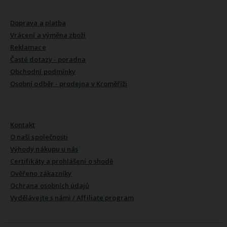
VŠE O NÁKUPU
Doprava a platba
Vrácení a výměna zboží
Reklamace
Časté dotazy - poradna
Obchodní podmínky
Osobní odběr - prodejna v Kroměříži
VŠE O NÁS
Kontakt
O naší společnosti
Výhody nákupu u nás
Certifikáty a prohlášení o shodě
Ověřeno zákazníky
Ochrana osobních údajů
Vydělávejte s námi / Affiliate program