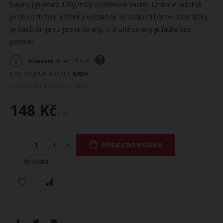
bavlny (gramáž 170g/m2) v plátnové vazbě. Látka je odolná
proti roztržení a tření a vyznačuje se stálostí barev. Vzor látky
je natištěn jen z jedné strany, z druhé strany je látka bez
potisku.
Skladem
ihned 17.1 m
KÓD PRODUKTU (SKU)
67834
UPOZORNIT NA POKLES CENY
148 Kč
/ m
m
PŘIDEJ DO KOŠÍKU
Množství