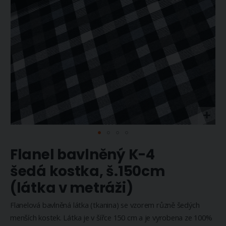
Přeskočit
Flanel bavlněný K-4
na
začátek
šedá kostka, š.150cm
galerie
(látka v metráži)
s
obrázky
Flanelová bavlněná látka (tkanina) se vzorem různě šedých
menších kostek. Látka je v šířce 150 cm a je vyrobena ze 100%