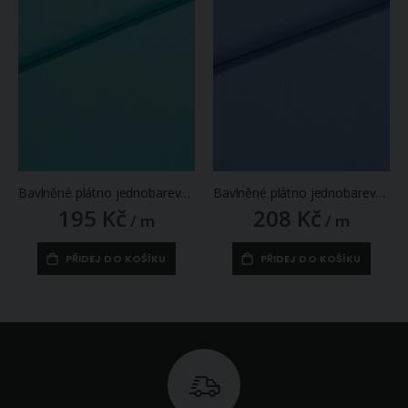
Bavlněné plátno jednobarevné Jolana JO001/05 uni tyrkysová, š.160cm (látka v metráži)
Bavlněné plátno jednobarevné JOLANA JO001/09 uni světle modrá, š.160cm (látka v metráži)
195 Kč
208 Kč
/ m
/ m
PŘIDEJ DO KOŠÍKU
PŘIDEJ DO KOŠÍKU