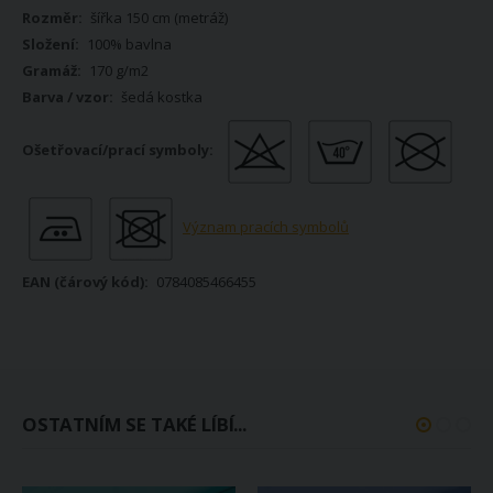
šířka 150 cm (metráž)
100% bavlna
170 g/m2
šedá kostka
Význam pracích symbolů
0784085466455
OSTATNÍM SE TAKÉ LÍBÍ...