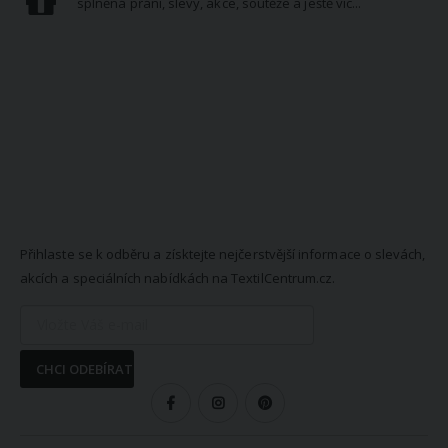
splněná přání, slevy, akce, soutěže a ještě víc...
NEWSLETTER
Přihlaste se k odběru a získtejte nejčerstvější informace o slevách,
akcích a speciálních nabídkách na TextilCentrum.cz.
CHCI ODEBÍRAT
SLEDUJTE NÁS