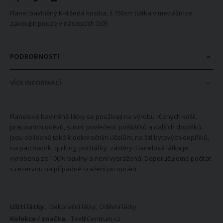
Flanel bavlněný K-4 šedá kostka, š.150cm (látka v metráži) lze
zakoupit pouze v násobcích 0.05
PODROBNOSTI
VÍCE INFORMACÍ
Flanelové bavlněné látky se používají na výrobu různých košil,
pracovních oděvů, sukní, povlečení, polštářků a dalších doplňků.
Jsou oblíbené také k dekoračním účelům, na šití bytových doplňků,
na patchwork, quilting, polštářky, zástěry. Flanelová látka je
vyrobena ze 100% bavlny a není vysrážená. Doporučujeme počítat
s rezervou na případné sražení po oprání.
Více
Dekorační látky, Oděvní látky
informací
TextilCentrum.cz