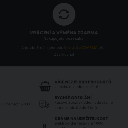
VRÁCENÍ A VÝMĚNA ZDARMA
Nakupujete bez rizika!
Ano, zboží nám jednoduše
vrátíte ZDARMA
přes
Zásilkovnu!
VÍCE NEŽ 15 000 PRODUKTŮ
z textilu na jednom místě
RYCHLÉ ODESLÁNÍ
kusové zboží skladem odesíláme
u. Více než 15 000
ihned, metráže do 4 dnů
DBÁME NA UDRŽITELNOST
elektronické faktury a 100%
N