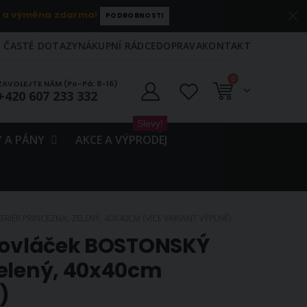
 a výměna zdarma!
PODROBNOSTI
ČASTÉ DOTAZY
NÁKUPNÍ RÁDCE
DOPRAVA
KONTAKT
položky
0
ZAVOLEJTE NÁM (Po-Pá: 8-16)
+420 607 233 332
Košík
Slevy!
 A PÁNY
AKCE A VÝPRODEJ
RIÉR PRINCEZNA, ZELENÝ, 40X40CM (VÍCE VARIANT VÝPLNĚ)
 povláček BOSTONSKÝ
zelený, 40x40cm
)