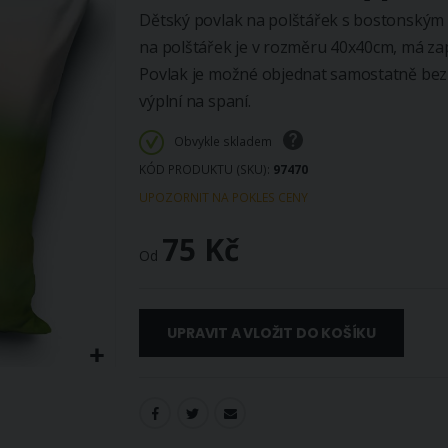
Dětský povlak na polštářek s bostonským 
na polštářek je v rozměru 40x40cm, má zap
Povlak je možné objednat samostatně bez v
výplní na spaní.
Obvykle skladem
KÓD PRODUKTU (SKU)
97470
UPOZORNIT NA POKLES CENY
75 Kč
Od
UPRAVIT A VLOŽIT DO KOŠÍKU