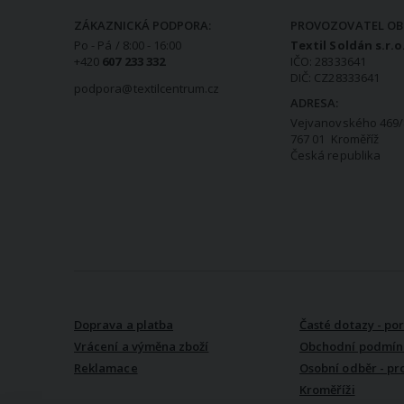
ZÁKAZNICKÁ PODPORA:
PROVOZOVATEL OB
Po - Pá / 8:00 - 16:00
Textil Soldán s.r.o
+420
607 233 332
IČO: 28333641
DIČ: CZ28333641
podpora@textilcentrum.cz
ADRESA:
Vejvanovského 469/
767 01 Kroměříž
Česká republika
VŠE O NÁKUPU
Doprava a platba
Časté dotazy - po
Vrácení a výměna zboží
Obchodní podmín
Reklamace
Osobní odběr - pr
Kroměříži