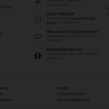
recyklované obaly jsou
samozřejmostí
CHODU:
Př
.
LIDSKÝ PŘÍSTUP
sl
když nenajdete
odpověď na svůj
dotaz
, kontaktujte nás
PŘES 10 000 VÝDEJNÍCH MÍST
8
prostřednictvím Zásilkovny nebo
Balíkovny
S
DODÁVÁME RADOST
splněná přání, slevy, akce, soutěže
a ještě víc...
VŠE O NÁS
radna
Kontakt
ky
O naší společnosti
odejna v
Výhody nákupu u nás