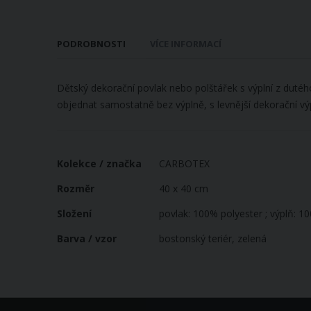
galerie
s
obrázky
PODROBNOSTI
VÍCE INFORMACÍ
Dětský dekorační povlak nebo polštářek s výplní z duté
objednat samostatně bez výplně, s levnější dekorační vý
Více
Kolekce / značka
CARBOTEX
informací
Rozměr
40 x 40 cm
Složení
povlak: 100% polyester ; výplň: 1
Barva / vzor
bostonský teriér, zelená