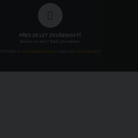
PŘES 20 LET ZKUŠENOSTÍ
Nevíte si rady? Rádi poradíme.
Přečtěte si
nejčastější dotazy
nebo nás
kontaktujte
!
EWSLETTER