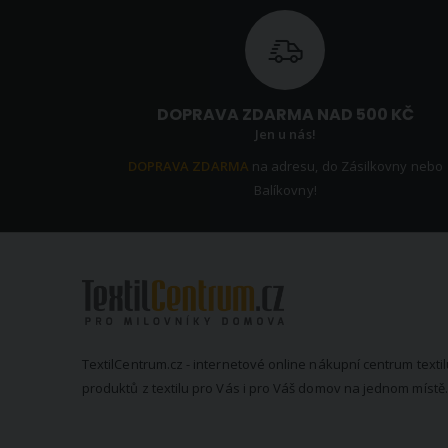
DOPRAVA ZDARMA NAD 500 KČ
Jen u nás!
DOPRAVA ZDARMA
na adresu, do Zásilkovny nebo
Balíkovny!
TextilCentrum.cz - internetové online nákupní centrum textil
produktů z textilu pro Vás i pro Váš domov na jednom místě.
KONTAKTNÍ INFORMACE