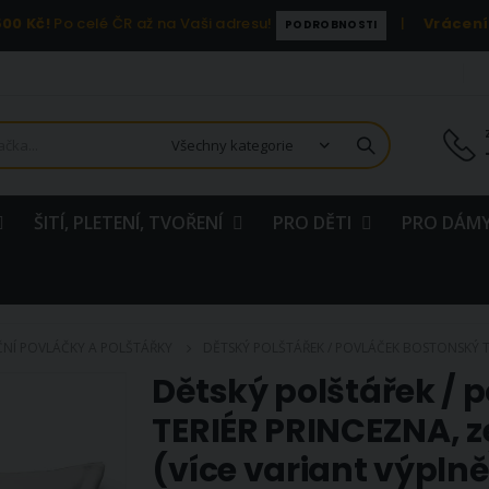
00 Kč!
Po celé ČR až na Vaši adresu!
|
Vrácení
PODROBNOSTI
ŠITÍ, PLETENÍ, TVOŘENÍ
PRO DĚTI
PRO DÁMY
NÍ POVLÁČKY A POLŠTÁŘKY
DĚTSKÝ POLŠTÁŘEK / POVLÁČEK BOSTONSKÝ TE
Dětský polštářek /
TERIÉR PRINCEZNA, 
(více variant výplně