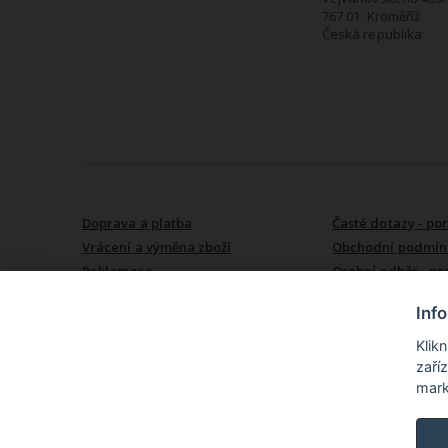
767 01 Kroměříž
Česká republika
VŠE O NÁKUPU
Doprava a platba
Časté dotazy - po
Vrácení a výměna zboží
Obchodní podmín
Reklamace
Osobní odběr - pr
Kroměříži
Inf
Klik
zaří
mark
TextilCentrum.cz - internetové online nákupní centrum texti
produktů z textilu pro Vás i pro Váš domov na jednom místě. N
textil (povlečení, prostěradla, záclony, závěsy ...), textil do kuchyně
metráži (oděvní, dekorační i speciální), vlny a příze, textilní galant