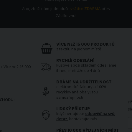
Ano, zboží nám jednoduše
vrátíte ZDARMA
přes
Zásilkovnu!
VÍCE NEŽ 15 000 PRODUKTŮ
z textilu na jednom místě
RYCHLÉ ODESLÁNÍ
kusové zboží skladem odesíláme
u. Více než 15 000
ihned, metráže do 4 dnů
DBÁME NA UDRŽITELNOST
elektronické faktury a 100%
N
recyklované obaly jsou
samozřejmostí
CHODU:
Př
.
LIDSKÝ PŘÍSTUP
sl
když nenajdete
odpověď na svůj
dotaz
, kontaktujte nás
PŘES 10 000 VÝDEJNÍCH MÍST
8