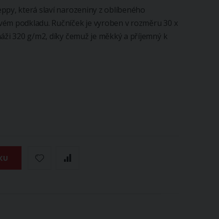
ppy, která slaví narozeniny z oblíbeného
vém podkladu. Ručníček je vyroben v rozměru 30 x
máži 320 g/m2, díky čemuž je měkký a příjemný k
KU