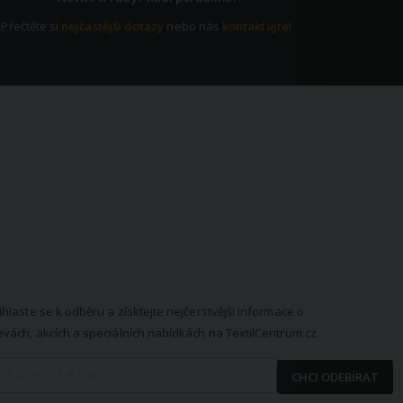
Přečtěte si
nejčastější dotazy
nebo nás
kontaktujte
!
EWSLETTER
ihlaste se k odběru a získtejte nejčerstvější informace o
evách, akcích a speciálních nabídkách na TextilCentrum.cz.
CHCI ODEBÍRAT