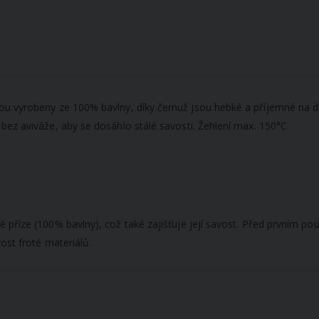
u vyrobeny ze 100% bavlny, díky čemuž jsou hebké a příjemné na dot
bez aviváže, aby se dosáhlo stálé savosti. Žehlení max. 150°C.
říze (100% bavlny), což také zajišťuje její savost. Před prvním použ
ost froté materiálů.