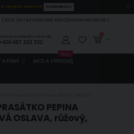
 a výměna zdarma!
PODROBNOSTI
ČASTÉ DOTAZY
NÁKUPNÍ RÁDCE
DOPRAVA
KONTAKT
položky
0
ZAVOLEJTE NÁM (Po-Pá: 8-16)
+420 607 233 332
Košík
Slevy!
 A PÁNY
AKCE A VÝPRODEJ
A (PEPPA) NAROZEINOVÁ OSLAVA, RŮŽOVÝ, 30X50CM
k PRASÁTKO PEPINA
VÁ OSLAVA, růžový,