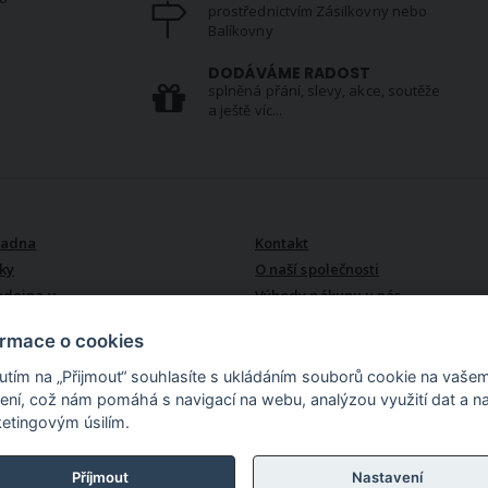
prostřednictvím Zásilkovny nebo
Balíkovny
S
DODÁVÁME RADOST
splněná přání, slevy, akce, soutěže
a ještě víc...
VŠE O NÁS
radna
Kontakt
ky
O naší společnosti
odejna v
Výhody nákupu u nás
ormace o cookies
nutím na „Přijmout“ souhlasíte s ukládáním souborů cookie na vaše
zení, což nám pomáhá s navigací na webu, analýzou využití dat a n
etingovým úsilím.
lu. Více než 15 000
akoupíte zde bytový
 i do koupelny, látky v
Příjmout
Nastavení
erii, textil pro děti,