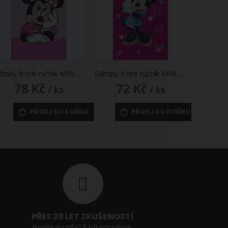
Dětský froté ručník MINNIE HVĚZDNÁ PŘÁNÍ, růžový 30x50cm
Dětský froté ručník MINNIE PINK 05, růžový, 30x50cm
78 Kč
72 Kč
7
/ ks
/ ks
PŘIDEJ DO KOŠÍKU
PŘIDEJ DO KOŠÍKU
PŘES 20 LET ZKUŠENOSTÍ
Nevíte si rady? Rádi poradíme.