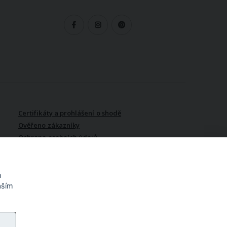
LEDUJTE NÁS
Certifikáty a prohlášení o shodě
Ověřeno zákazníky
Ochrana osobních údajů
Vydělávejte s námi / Affiliate
program
m
aším