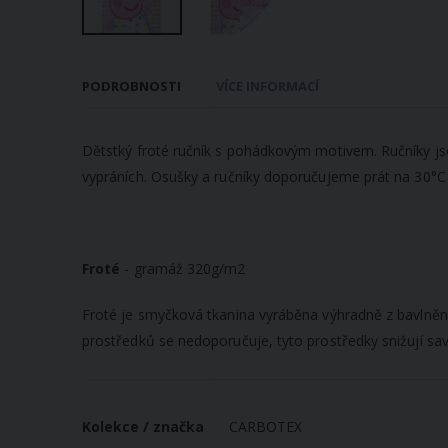
Přeskočit
na
PODROBNOSTI
VÍCE INFORMACÍ
začátek
galerie
s
Dětstký froté ručník s pohádkovým motivem. Ručníky jso
obrázky
vypráních. Osušky a ručníky doporučujeme prát na 30°C 
Froté
- gramáž 320g/m2
Froté je smyčková tkanina vyráběna výhradně z bavlněné p
prostředků se nedoporučuje, tyto prostředky snižují sav
Více
Kolekce / značka
CARBOTEX
informací