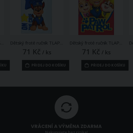
Dětský froté ručník PRASÁTKO PEPINA (PEPPA) ZMRZLINOVÁ PYRAMIDA, zeleno-modrý, 30x50cm
Dětský froté ručník TLAPKOVÁ PATROLA HVĚZDA CHASE, modrý 30x50cm
Dětský froté ručník TLAPKOVÁ PATROLA VŽDY S ÚSMĚVEM, červený 30x50cm
71 Kč
71 Kč
/ ks
/ ks
ŠÍKU
PŘIDEJ DO KOŠÍKU
PŘIDEJ DO KOŠÍKU
VRÁCENÍ A VÝMĚNA ZDARMA
Nakupujete bez rizika!