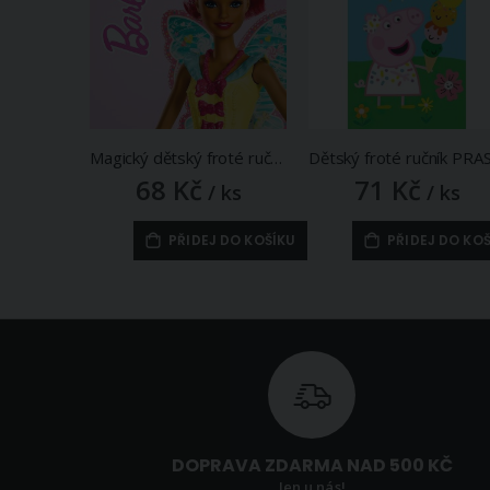
Magický dětský froté ručník BARBIE MOTÝLÍ VÍLA, růžový, 30x30cm
68 Kč
71 Kč
/ ks
/ ks
PŘIDEJ DO KOŠÍKU
PŘIDEJ DO KO
DOPRAVA ZDARMA NAD 500 KČ
Jen u nás!