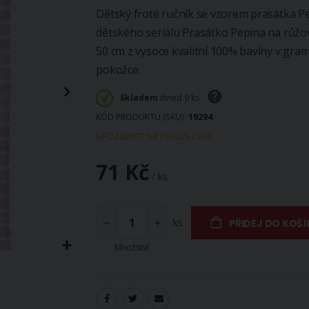
Dětský froté ručník se vzorem prasátka Pe
dětského seriálu Prasátko Pepina na růžo
50 cm z vysoce kvalitní 100% bavlny v gra
pokožce.
Skladem
ihned 9 ks
KÓD PRODUKTU (SKU)
19294
UPOZORNIT NA POKLES CENY
71 Kč
/ ks
ks
PŘIDEJ DO KOŠÍ
Množství