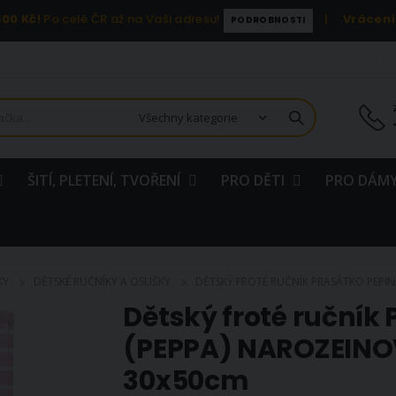
00 Kč!
Po celé ČR až na Vaši adresu!
|
Vrácení
PODROBNOSTI
ŠITÍ, PLETENÍ, TVOŘENÍ
PRO DĚTI
PRO DÁMY
KY
DĚTSKÉ RUČNÍKY A OSUŠKY
DĚTSKÝ FROTÉ RUČNÍK PRASÁTKO PEPIN
Dětský froté ruční
(PEPPA) NAROZEINO
30x50cm