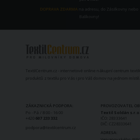
DOPRAVA ZDARMA
na adresu, do Zásilkovny nebo
Balíkovny!
TextilCentrum.cz - internetové online nákupní centrum textil
produktů z textilu pro Vás i pro Váš domov na jednom místě.
KONTAKTNÍ INFORMACE
ZÁKAZNICKÁ PODPORA:
PROVOZOVATEL OB
Po - Pá / 8:00 - 16:00
Textil Soldán s.r.o
+420
607 233 332
IČO: 28333641
DIČ: CZ28333641
podpora@textilcentrum.cz
ADRESA:
Vejvanovského 469/