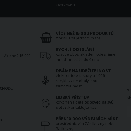
Zásilkovnu!
VÍCE NEŽ 15 000 PRODUKTŮ
z textilu na jednom místě
RYCHLÉ ODESLÁNÍ
kusové zboží skladem odesíláme
u. Více než 15 000
ihned, metráže do 4 dnů
DBÁME NA UDRŽITELNOST
elektronické faktury a 100%
N
recyklované obaly jsou
samozřejmostí
CHODU:
Př
.
LIDSKÝ PŘÍSTUP
sl
když nenajdete
odpověď na svůj
dotaz
, kontaktujte nás
PŘES 10 000 VÝDEJNÍCH MÍST
8
prostřednictvím Zásilkovny nebo
Balíkovny