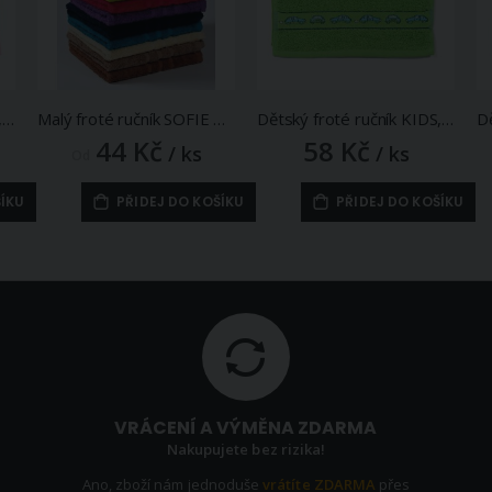
Dětský froté ručník KIDS, růžový, 30x50cm
Malý froté ručník SOFIE CLASSIC 30x50cm (více barev)
Dětský froté ručník KIDS, zelený, 30x50cm
44 Kč
58 Kč
/ ks
/ ks
Od
ŠÍKU
PŘIDEJ DO KOŠÍKU
PŘIDEJ DO KOŠÍKU
VRÁCENÍ A VÝMĚNA ZDARMA
Nakupujete bez rizika!
Ano, zboží nám jednoduše
vrátíte ZDARMA
přes