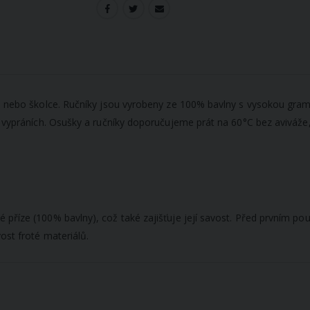
le nebo školce. Ručníky jsou vyrobeny ze 100% bavlny s vysokou gram
a vypráních. Osušky a ručníky doporučujeme prát na 60°C bez aviváže,
říze (100% bavlny), což také zajišťuje její savost. Před prvním použ
ost froté materiálů.