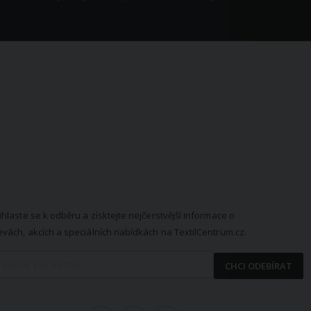
EWSLETTER
ihlaste se k odběru a získtejte nejčerstvější informace o
evách, akcích a speciálních nabídkách na TextilCentrum.cz.
CHCI ODEBÍRAT