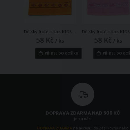
Dětský froté ručník KIDS, oranžový, 30x50cm
58 Kč
58 Kč
/ ks
/ ks
PŘIDEJ DO KOŠÍKU
PŘIDEJ DO KO
DOPRAVA ZDARMA NAD 500 KČ
Jen u nás!
DOPRAVA ZDARMA
na adresu, do Zásilkovny nebo