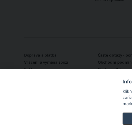
VŠE O NÁKUPU
Doprava a platba
Časté dotazy - po
Vrácení a výměna zboží
Obchodní podmín
Reklamace
Osobní odběr - pr
Kroměříži
Inf
Klik
zaří
mark
TextilCentrum.cz - internetové online nákupní centrum texti
produktů z textilu pro Vás i pro Váš domov na jednom místě. N
textil (povlečení, prostěradla, záclony, závěsy ...), textil do kuchyně
metráži (oděvní, dekorační i speciální), vlny a příze, textilní galant
pánské košile a kravaty, oděvní doplňky a nepřeberné množství
textilu.