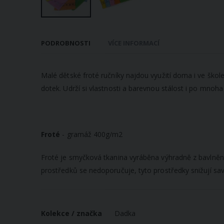
Přeskočit
na
PODROBNOSTI
VÍCE INFORMACÍ
začátek
galerie
s
Malé dětské froté ručníky najdou využití doma i ve ško
obrázky
dotek. Udrží si vlastnosti a barevnou stálost i po mnoh
Froté
- gramáž 400g/m2
Froté je smyčková tkanina vyráběna výhradně z bavlněné p
prostředků se nedoporučuje, tyto prostředky snižují sav
Více
Kolekce / značka
Dadka
informací