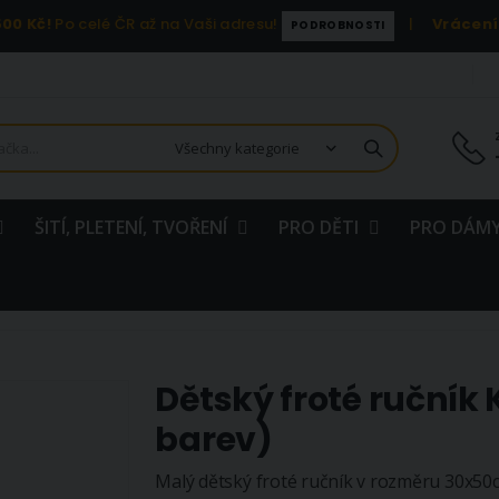
00 Kč!
Po celé ČR až na Vaši adresu!
|
Vrácení
PODROBNOSTI
ŠITÍ, PLETENÍ, TVOŘENÍ
PRO DĚTI
PRO DÁMY
Dětský froté ručník
barev)
Malý dětský froté ručník v rozměru 30x50c