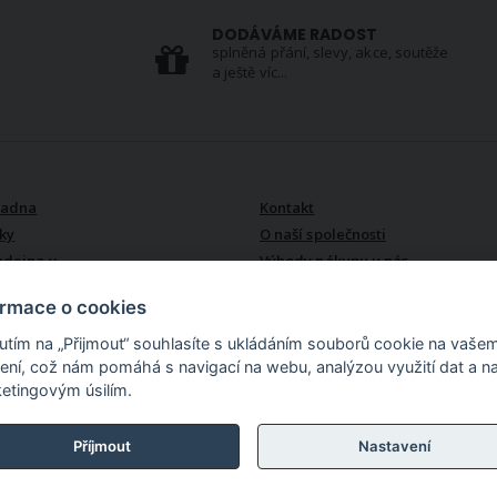
S
DODÁVÁME RADOST
splněná přání, slevy, akce, soutěže
a ještě víc...
VŠE O NÁS
radna
Kontakt
ky
O naší společnosti
odejna v
Výhody nákupu u nás
ormace o cookies
nutím na „Přijmout“ souhlasíte s ukládáním souborů cookie na vaše
zení, což nám pomáhá s navigací na webu, analýzou využití dat a n
etingovým úsilím.
lu. Více než 15 000
akoupíte zde bytový
 i do koupelny, látky v
Příjmout
Nastavení
erii, textil pro děti,
 dalších produktů z