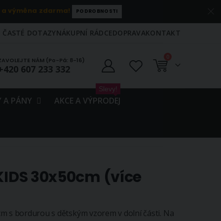
 a výměna zdarma!
PODROBNOSTI
ČASTÉ DOTAZY
NÁKUPNÍ RÁDCE
DOPRAVA
KONTAKT
položky
0
ZAVOLEJTE NÁM (Po-Pá: 8-16)
+420 607 233 332
Košík
Slevy!
 A PÁNY
AKCE A VÝPRODEJ
 KIDS 30x50cm (více
m s bordurou s dětským vzorem v dolní části. Na