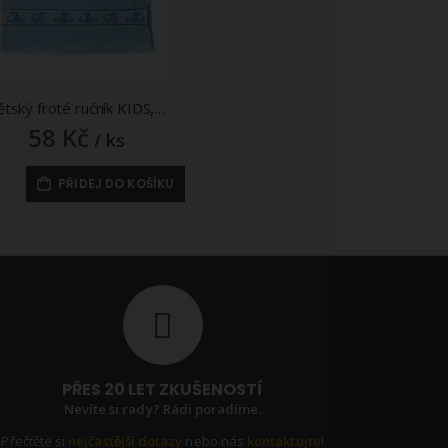
Dětský froté ručník KIDS, modrý, 30x50cm
58 Kč
/ ks
PŘIDEJ DO KOŠÍKU
PŘES 20 LET ZKUŠENOSTÍ
Nevíte si rady? Rádi poradíme.
Přečtěte si
nejčastější dotazy
nebo nás
kontaktujte
!