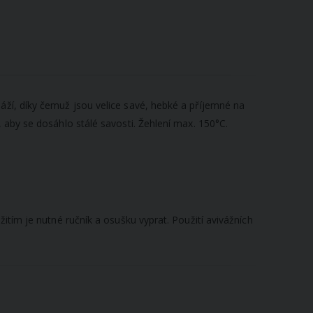
áží, díky čemuž jsou velice savé, hebké a příjemné na
 aby se dosáhlo stálé savosti. Žehlení max. 150°C.
itím je nutné ručník a osušku vyprat. Použití avivážních