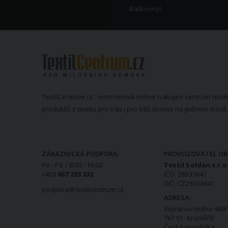
Balíkovny!
TextilCentrum.cz - internetové online nákupní centrum textil
produktů z textilu pro Vás i pro Váš domov na jednom místě.
KONTAKTNÍ INFORMACE
ZÁKAZNICKÁ PODPORA:
PROVOZOVATEL OB
Po - Pá / 8:00 - 16:00
Textil Soldán s.r.o
+420
607 233 332
IČO: 28333641
DIČ: CZ28333641
podpora@textilcentrum.cz
ADRESA:
Vejvanovského 469/
767 01 Kroměříž
Česká republika