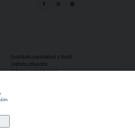
LEDUJTE NÁS
Certifikáty a prohlášení o shodě
Ověřeno zákazníky
Ochrana osobních údajů
Vydělávejte s námi / Affiliate
program
m
aším