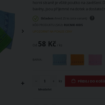
horní straně je všité poutko na zavěšení. 
bavlny, jsou příjemné na dotek a dostateč
Skladem
ihned 25 ks (více variant)
KÓD PRODUKTU (SKU)
RUCNIK-KIDS
UPOZORNIT NA POKLES CENY
58 Kč
Od
/ ks
BARVA
ks
PŘIDEJ DO KOŠÍ
Množství