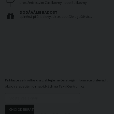
prostřednictvím Zásilkovny nebo Balíkovny
DODÁVÁME RADOST
splněná přání, slevy, akce, soutěže a ještě víc...
NEWSLETTER
Přihlaste se k odběru a získtejte nejčerstvější informace o slevách,
akcích a speciálních nabídkách na TextilCentrum.cz.
CHCI ODEBÍRAT