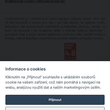
Vydělávejte s námi / Affiliate program
TextilCentrum.cz - internetové online nákupní centrum textilu. Více než
15 000 produktů z textilu pro Vás i pro Váš domov na jednom místě.
Nakoupíte zde bytový textil (povlečení, prostěradla, záclony, závěsy ...),
textil do kuchyně i do koupelny, látky v metráži (oděvní, dekorační i
speciální), vlny a příze, textilní galanterii, textil pro děti, pánské košile a
kravaty, oděvní doplňky a nepřeberné množství dalších produktů z textilu.
Informace o cookies
Kliknutím na „Přijmout“ souhlasíte s ukládáním souborů
cookie na vašem zařízení, což nám pomáhá s navigací na
webu, analýzou využití dat a naším marketingovým úsilím.
Příjmout