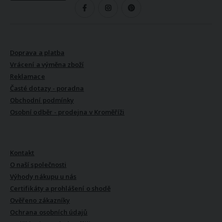
SLEDUJTE NÁS
VŠE O NÁKUPU
Doprava a platba
Vrácení a výměna zboží
Reklamace
Časté dotazy - poradna
Obchodní podmínky
Osobní odběr - prodejna v Kroměříži
VŠE O NÁS
Kontakt
O naší společnosti
Výhody nákupu u nás
Certifikáty a prohlášení o shodě
Ověřeno zákazníky
Ochrana osobních údajů