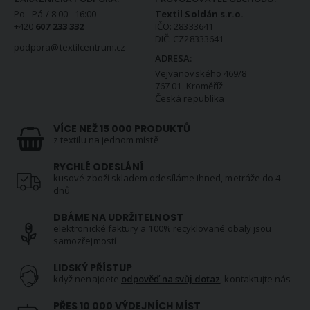
Po - Pá / 8:00 - 16:00
Textil Soldán s.r.o.
+420
607 233 332
IČO: 28333641
DIČ: CZ28333641
podpora@textilcentrum.cz
ADRESA:
Vejvanovského 469/8
767 01 Kroměříž
Česká republika
VÍCE NEŽ 15 000 PRODUKTŮ
z textilu na jednom místě
RYCHLÉ ODESLÁNÍ
kusové zboží skladem odesíláme ihned, metráže do 4
dnů
DBÁME NA UDRŽITELNOST
elektronické faktury a 100% recyklované obaly jsou
samozřejmostí
LIDSKÝ PŘÍSTUP
když nenajdete
odpověď na svůj dotaz
, kontaktujte nás
PŘES 10 000 VÝDEJNÍCH MÍST