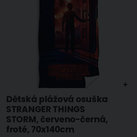
obrázky
Přeskočit
Dětská plážová osuška
na
začátek
STRANGER THINGS
galerie
STORM, červeno-černá,
s
obrázky
froté, 70x140cm