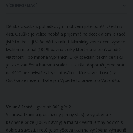
VÍCE INFORMACÍ
Dětská osuška s pohádkovým motivem jistě potěší všechny
děti. Osuška je velice hebká a příjemná na dotek a tím je také
jisté to, že si ji Vaše děti zamilují. Maminky zase ocení vysoce
kvalitní materiál (100% bavlna), díky kterému si osuška udrží
vlastnosti i po mnoha vypráních. Díky speciální technice tisku
je také zaručena barevná stálost. Osušku doporučujeme prát
na 40°C bez aviváže aby se dosáhlo stálé savosti osušky.
Osuška se nežehlí. Dále jen Vyberte to pravé pro Vaše děti.
Velur / Froté
- gramáž 300 g/m2
Velurová tkanina (postřižený jemný vlas) je vyráběna z
bavlněné příze (100% bavlny) a má tak velmi jemný povrch s
dobrou savostí. Froté je s
myčková tkanina vyráběna výhradně