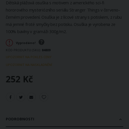
Dětská plážová osuška s motivem z amerického sci-fi
hororového mysteriózního seriálu Stranger Things v červeno-
černém provedení. Osuška je z lícové strany s potiskem, z rubu
má jemné froté smyčky bez potisku. Osuška je vyrobena ze
100% bavlny v gramáži 300g/m2.
Vyprodáno!
KÓD PRODUKTU (SKU)
84809
UPOZORNIT NA POKLES CENY
UPOZORNIT NA NASKLADNĚNÍ
252 Kč
PODROBNOSTI