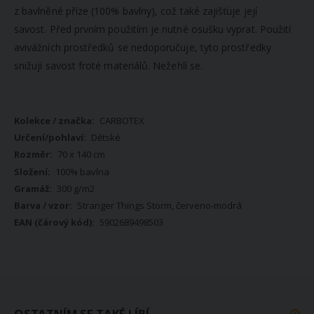
z bavlněné příze (100% bavlny), což také zajišťuje její
savost.
Před prvním použitím je nutné osušku vyprat. Použití
avivážních prostředků se nedoporučuje, tyto prostředky
snižují savost froté materiálů. Nežehlí se.
Více
CARBOTEX
informací
Dětské
70 x 140 cm
100% bavlna
300 g/m2
Stranger Things Storm, červeno-modrá
5902689498503
OSTATNÍM SE TAKÉ LÍBÍ...