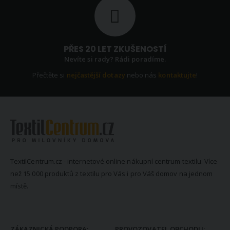
PŘES 20 LET ZKUŠENOSTÍ
Nevíte si rady? Rádi poradíme.
Přečtěte si
nejčastější dotazy
nebo nás
kontaktujte
!
TextilCentrum.cz - internetové online nákupní centrum textilu. Více
než 15 000 produktů z textilu pro Vás i pro Váš domov na jednom
místě.
KONTAKTNÍ INFORMACE
ZÁKAZNICKÁ PODPORA:
PROVOZOVATEL OBCHODU: