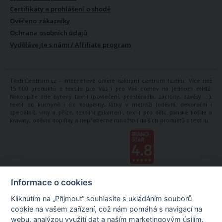
Certifikáty a prohlášení o shodě
Ověřeno zákazníky
Ochrana osobních údajů
Vydělávejte s námi / Affiliate program
TextilCentrum.cz - internetové online nákupní centrum textilu. Více než
15 000 produktů z textilu pro Vás i pro Váš domov na jednom místě.
Nakoupíte zde bytový textil (povlečení, prostěradla, záclony, závěsy ...),
textil do kuchyně i do koupelny, látky v metráži (oděvní, dekorační i
speciální), vlny a příze, textilní galanterii, textil pro děti, pánské košile a
kravaty, oděvní doplňky a nepřeberné množství dalších produktů z textilu.
Informace o cookies
Kliknutím na „Přijmout“ souhlasíte s ukládáním souborů
cookie na vašem zařízení, což nám pomáhá s navigací na
webu, analýzou využití dat a naším marketingovým úsilím.