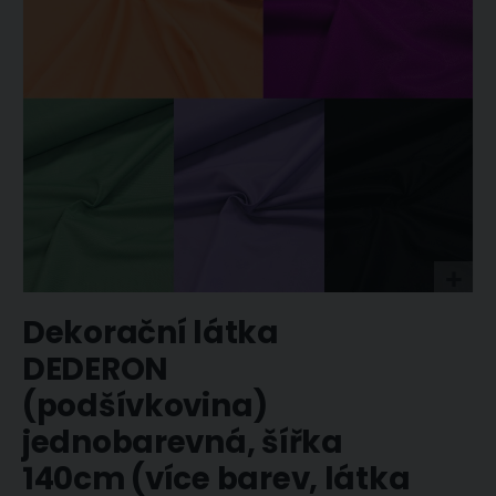
Přeskočit
Dekorační látka
na
začátek
DEDERON
galerie
(podšívkovina)
s
obrázky
jednobarevná, šířka
140cm (více barev, látka