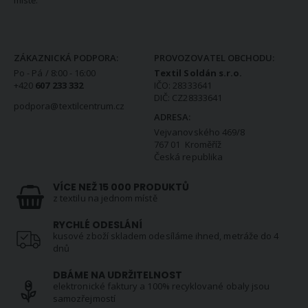
místě.
KONTAKTNÍ INFORMACE
ZÁKAZNICKÁ PODPORA:
PROVOZOVATEL OBCHODU:
Po - Pá / 8:00 - 16:00
Textil Soldán s.r.o.
+420
607 233 332
IČO: 28333641
DIČ: CZ28333641
podpora@textilcentrum.cz
ADRESA:
Vejvanovského 469/8
767 01 Kroměříž
Česká republika
VÍCE NEŽ 15 000 PRODUKTŮ
z textilu na jednom místě
RYCHLÉ ODESLÁNÍ
kusové zboží skladem odesíláme ihned, metráže do 4
dnů
DBÁME NA UDRŽITELNOST
elektronické faktury a 100% recyklované obaly jsou
samozřejmostí