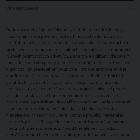
VÍCE INFORMACÍ
Dederon v metráži je osvědčená syntetická technická tkanina,
která vyniká svou pevností, nízkou hmotností, odolností proti
opotřebení a dlouhou životností. Díky svým vlastnostem nachází
široké využití v domácnostech, dílnách, zemědělství, zahradnictví i
různých průmyslových odvětvích. Dederon je oblíbený především
tam, kde je potřeba pevný a odolný materiál, který si zachová své
vlastnosti i při pravidelném používání. Tato dederonová látka je
vhodná pro výrobu pytlů, vaků, ochranných obalů, technických
potahů, stínících prvků, krycích textilií, organizérů, pracovních
pomůcek i různých domácích a hobby projektů. Díky své pevné
struktuře odolává mechanickému namáhání a zároveň se s ní
dobře pracuje při stříhání, šití i dalším zpracování. Dederon metráž
ocení nejen profesionálové, ale i domácí kutilové a kreativci
hledající kvalitní technickou textilii pro své projekty. Materiál je
nenáročný na údržbu, rychle schne a nabízí výborný poměr mezi
hmotností, pevností a cenou. Pokud hledáte pevnou látku v
metráži, odolnou technickou tkaninu, materiál na pytle, vaky nebo