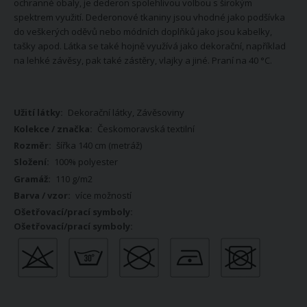
ochranné obaly, je dederon spolehlivou volbou s širokým
spektrem využití. Dederonové tkaniny jsou vhodné jako podšívka
do veškerých oděvů nebo módních doplňků jako jsou kabelky,
tašky apod. Látka se také hojně využívá jako dekorační, například
na lehké závěsy, pak také zástěry, vlajky a jiné. Praní na 40 °C.
Více
Dekorační látky, Závěsoviny
informací
Českomoravská textilní
šířka 140 cm (metráž)
100% polyester
110 g/m2
více možností