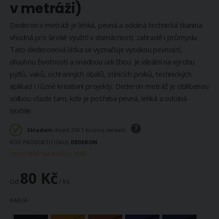
v metráži)
Dederon v metráži je lehká, pevná a odolná technická tkanina
vhodná pro široké využití v domácnosti, zahradě i průmyslu.
Tato dederonová látka se vyznačuje vysokou pevností,
dlouhou životností a snadnou údržbou. Je ideální na výrobu
pytlů, vaků, ochranných obalů, stínících prvků, technických
aplikací i různé kreativní projekty. Dederon metráž je oblíbenou
volbou všude tam, kde je potřeba pevná, lehká a odolná
textilie.
Skladem
ihned 256.1 ks (více variant)
KÓD PRODUKTU (SKU)
DEDERON
UPOZORNIT NA POKLES CENY
80 Kč
Od
/ ks
BARVA