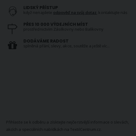
LIDSKÝ PŘÍSTUP
když nenajdete
odpověď na svůj dotaz
, kontaktujte nás
PŘES 10 000 VÝDEJNÍCH MÍST
prostřednictvím Zásilkovny nebo Balíkovny
DODÁVÁME RADOST
splněná přání, slevy, akce, soutěže a ještě víc...
NEWSLETTER
Přihlaste se k odběru a získtejte nejčerstvější informace o slevách,
akcích a speciálních nabídkách na TextilCentrum.cz.