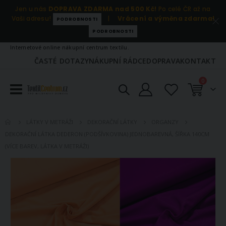
Jen u nás
DOPRAVA ZDARMA nad 500 Kč!
Po celé ČR až na
Vaši adresu!
|
Vrácení a výměna zdarma!
PODROBNOSTI
PODROBNOSTI
Internetové online nákupní centrum textilu.
ČASTÉ DOTAZY
NÁKUPNÍ RÁDCE
DOPRAVA
KONTAKT
položky
0
Košík
LÁTKY V METRÁŽI
DEKORAČNÍ LÁTKY
ORGANZY
DEKORAČNÍ LÁTKA DEDERON (PODŠÍVKOVINA) JEDNOBAREVNÁ, ŠÍŘKA 140CM
(VÍCE BAREV, LÁTKA V METRÁŽI)
Přeskočit
na
konec
galerie
s
obrázky