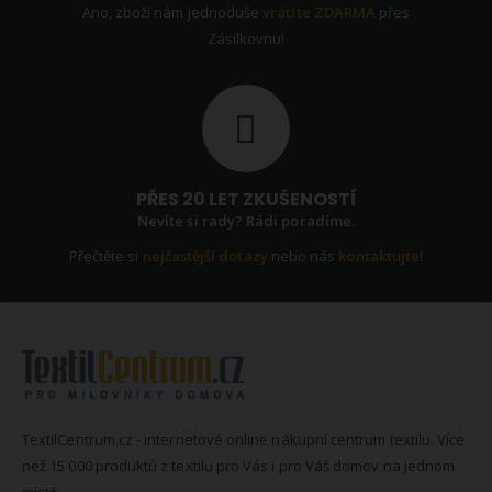
Ano, zboží nám jednoduše
vrátíte ZDARMA
přes
Zásilkovnu!
PŘES 20 LET ZKUŠENOSTÍ
Nevíte si rady? Rádi poradíme.
Přečtěte si
nejčastější dotazy
nebo nás
kontaktujte
!
TextilCentrum.cz - internetové online nákupní centrum textilu. Více
než 15 000 produktů z textilu pro Vás i pro Váš domov na jednom