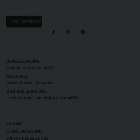
CHCI ODEBÍRAT
SLEDUJTE NÁS
VŠE O NÁKUPU
Doprava a platba
Vrácení a výměna zboží
Reklamace
Časté dotazy - poradna
Obchodní podmínky
Osobní odběr - prodejna v Kroměříži
VŠE O NÁS
Kontakt
O naší společnosti
Výhody nákupu u nás