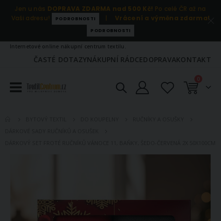
Jen u nás
DOPRAVA ZDARMA nad 500 Kč!
Po celé ČR až na
Vaši adresu!
|
Vrácení a výměna zdarma!
PODROBNOSTI
PODROBNOSTI
Internetové online nákupní centrum textilu.
ČASTÉ DOTAZY
NÁKUPNÍ RÁDCE
DOPRAVA
KONTAKT
položky
0
Košík
BYTOVÝ TEXTIL
DO KOUPELNY
RUČNÍKY A OSUŠKY
DÁRKOVÉ SADY RUČNÍKŮ A OSUŠEK
DÁRKOVÝ SET FROTÉ RUČNÍKŮ VÁNOCE 11, BAŇKY, ŠEDO-ČERVENÁ 2X 50X100CM
Přeskočit
na
konec
galerie
s
obrázky