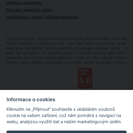
Ověřeno zákazníky
Ochrana osobních údajů
Vydělávejte s námi / Affiliate program
TextilCentrum.cz - internetové online nákupní centrum textilu. Více než
15 000 produktů z textilu pro Vás i pro Váš domov na jednom místě.
Nakoupíte zde bytový textil (povlečení, prostěradla, záclony, závěsy ...),
textil do kuchyně i do koupelny, látky v metráži (oděvní, dekorační i
speciální), vlny a příze, textilní galanterii, textil pro děti, pánské košile a
kravaty, oděvní doplňky a nepřeberné množství dalších produktů z textilu.
Informace o cookies
Kliknutím na „Přijmout“ souhlasíte s ukládáním souborů
cookie na vašem zařízení, což nám pomáhá s navigací na
webu, analýzou využití dat a naším marketingovým úsilím.