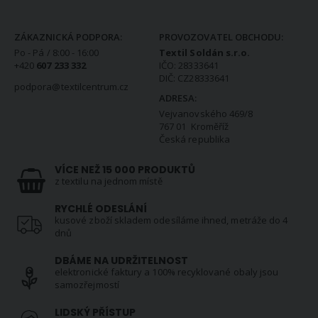
KONTAKTNÍ INFORMACE
ZÁKAZNICKÁ PODPORA:
PROVOZOVATEL OBCHODU:
Po - Pá / 8:00 - 16:00
Textil Soldán s.r.o.
+420
607 233 332
IČO: 28333641
DIČ: CZ28333641
podpora@textilcentrum.cz
ADRESA:
Vejvanovského 469/8
767 01 Kroměříž
Česká republika
VÍCE NEŽ 15 000 PRODUKTŮ
z textilu na jednom místě
RYCHLÉ ODESLÁNÍ
kusové zboží skladem odesíláme ihned, metráže do 4
dnů
DBÁME NA UDRŽITELNOST
elektronické faktury a 100% recyklované obaly jsou
samozřejmostí
LIDSKÝ PŘÍSTUP