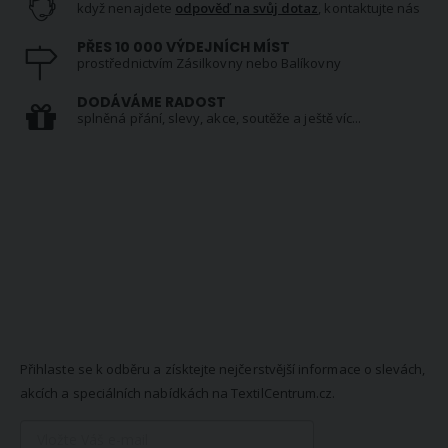
když nenajdete
odpověď na svůj dotaz
, kontaktujte nás
PŘES 10 000 VÝDEJNÍCH MÍST
prostřednictvím Zásilkovny nebo Balíkovny
DODÁVÁME RADOST
splněná přání, slevy, akce, soutěže a ještě víc...
NEWSLETTER
Přihlaste se k odběru a získtejte nejčerstvější informace o slevách,
akcích a speciálních nabídkách na TextilCentrum.cz.