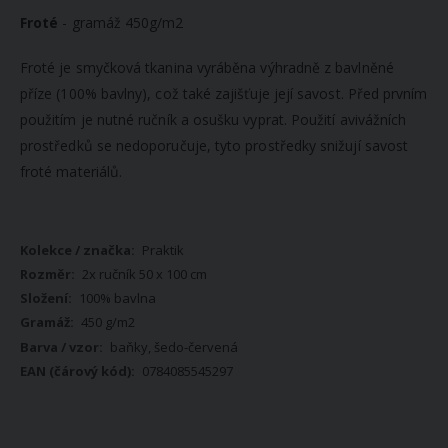
Froté
- gramáž 450g/m2
Froté je smyčková tkanina vyráběna výhradně z bavlněné
příze (100% bavlny), což také zajišťuje její savost. Před prvním
použitím je nutné ručník a osušku vyprat. Použití avivážních
prostředků se nedoporučuje, tyto prostředky snižují savost
froté materiálů.
Více
Praktik
informací
2x ručník 50 x 100 cm
100% bavlna
450 g/m2
baňky, šedo-červená
0784085545297