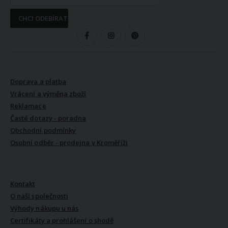
CHCI ODEBÍRAT
SLEDUJTE NÁS
VŠE O NÁKUPU
Doprava a platba
Vrácení a výměna zboží
Reklamace
Časté dotazy - poradna
Obchodní podmínky
Osobní odběr - prodejna v Kroměříži
VŠE O NÁS
Kontakt
O naší společnosti
Výhody nákupu u nás
Certifikáty a prohlášení o shodě