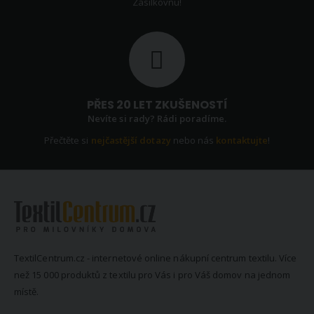
Zásilkovnu!
PŘES 20 LET ZKUŠENOSTÍ
Nevíte si rady? Rádi poradíme.
Přečtěte si
nejčastější dotazy
nebo nás
kontaktujte
!
TextilCentrum.cz - internetové online nákupní centrum textilu. Více
než 15 000 produktů z textilu pro Vás i pro Váš domov na jednom
místě.