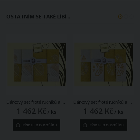
OSTATNÍM SE TAKÉ LÍBÍ...
Dárkový set froté ručníků a osušek 169, 6-dílný, medová (okrová) a krémová s výšivkou 2x 30x50cm + 2x 50x90cm + 2x 70x140cm
Dárkový set froté ručníků a osušek 171, 6-dílný, medová (okrová) a krémová s výšivkou 2x 30x50cm + 2x 50x90cm + 2x 70x140cm
1 462 Kč
1 462 Kč
/ ks
/ ks
PŘIDEJ DO KOŠÍKU
PŘIDEJ DO KOŠÍKU