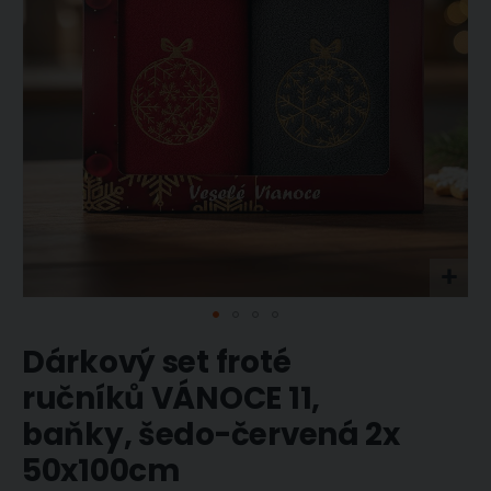
Přeskočit
Dárkový set froté
na
začátek
ručníků VÁNOCE 11,
galerie
baňky, šedo-červená 2x
s
obrázky
50x100cm