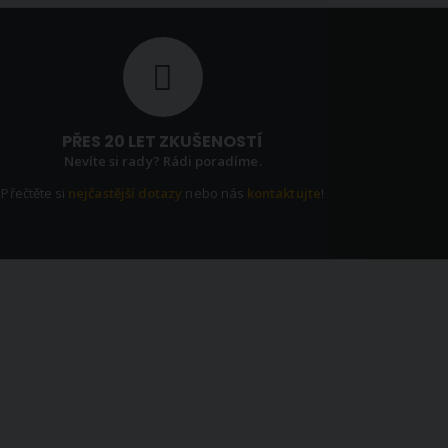
PŘES 20 LET ZKUŠENOSTÍ
Nevíte si rady? Rádi poradíme.
Přečtěte si
nejčastější dotazy
nebo nás
kontaktujte
!