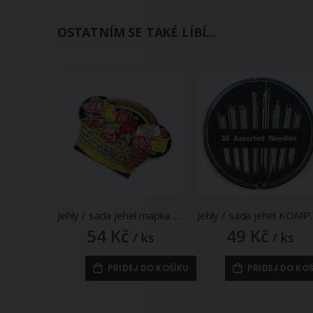
OSTATNÍM SE TAKÉ LÍBÍ...
Jehly / sada jehel mapka košíček GALANT 010001 a navlékač nití, 20 kusů (mix velikostí)
Jehly / sada jehel KOMPAKT SHARPS
54 Kč
49 Kč
/ ks
/ ks
PŘIDEJ DO KOŠÍKU
PŘIDEJ DO KO