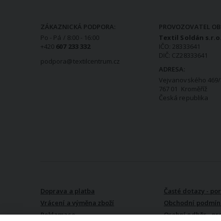
KONTAKTNÍ INFORMACE
ZÁKAZNICKÁ PODPORA:
PROVOZOVATEL OB
Po - Pá / 8:00 - 16:00
Textil Soldán s.r.o
+420
607 233 332
IČO: 28333641
DIČ: CZ28333641
podpora@textilcentrum.cz
ADRESA:
Vejvanovského 469/
767 01 Kroměříž
Česká republika
VŠE O NÁKUPU
Doprava a platba
Časté dotazy - po
Vrácení a výměna zboží
Obchodní podmín
Reklamace
Osobní odběr - pr