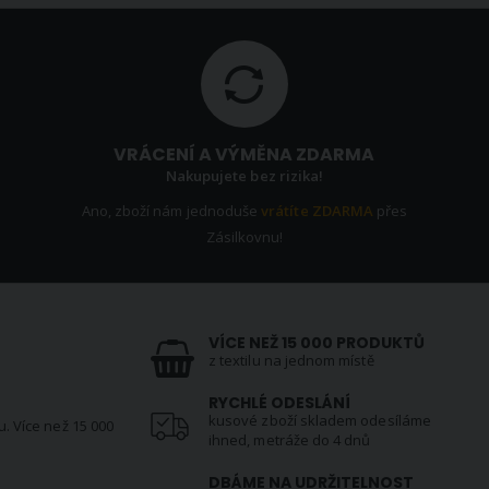
VRÁCENÍ A VÝMĚNA ZDARMA
Nakupujete bez rizika!
Ano, zboží nám jednoduše
vrátíte ZDARMA
přes
Zásilkovnu!
VÍCE NEŽ 15 000 PRODUKTŮ
z textilu na jednom místě
RYCHLÉ ODESLÁNÍ
kusové zboží skladem odesíláme
u. Více než 15 000
ihned, metráže do 4 dnů
DBÁME NA UDRŽITELNOST