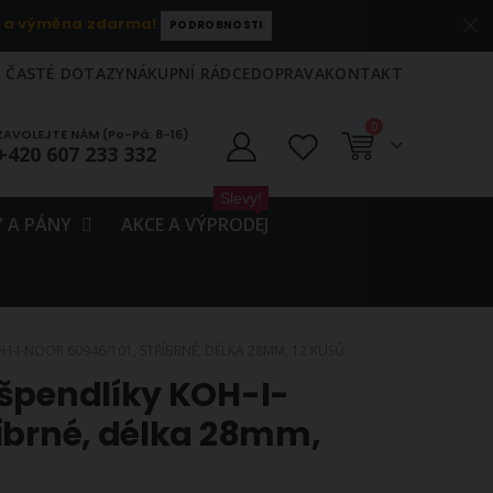
 a výměna zdarma!
PODROBNOSTI
ČASTÉ DOTAZY
NÁKUPNÍ RÁDCE
DOPRAVA
KONTAKT
položky
0
ZAVOLEJTE NÁM (Po-Pá: 8-16)
+420 607 233 332
Košík
Slevy!
 A PÁNY
AKCE A VÝPRODEJ
H-I-NOOR 60946/101, STŘÍBRNÉ, DÉLKA 28MM, 12 KUSŮ
 špendlíky KOH-I-
íbrné, délka 28mm,