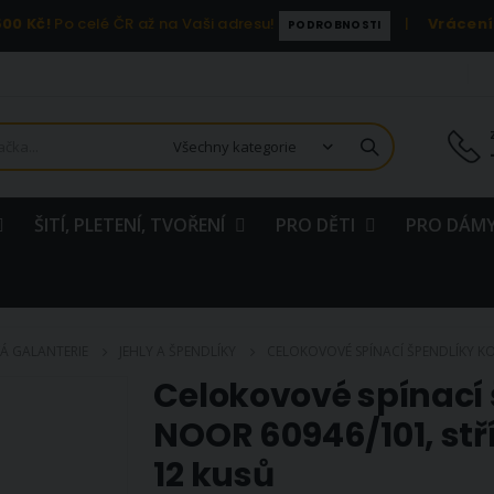
00 Kč!
Po celé ČR až na Vaši adresu!
|
Vrácení
PODROBNOSTI
ŠITÍ, PLETENÍ, TVOŘENÍ
PRO DĚTI
PRO DÁMY
Á GALANTERIE
JEHLY A ŠPENDLÍKY
CELOKOVOVÉ SPÍNACÍ ŠPENDLÍKY KO
Celokovové spínací
NOOR 60946/101, stř
12 kusů