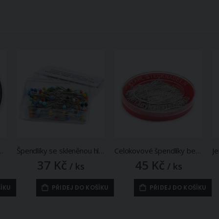
 010587 zlatá ucha, nikl, 30 kusů (mix velikostí)
Špendlíky se skleněnou hlavičkou 030019, barevné, 0,6x32mm, 90 kusů
Celokovové špendlíky bez hlavičky 030071, stříbrné, 0,6x34mm, 320 kusů
37 Kč
45 Kč
/ ks
/ ks
ŠÍKU
PŘIDEJ DO KOŠÍKU
PŘIDEJ DO KOŠÍKU