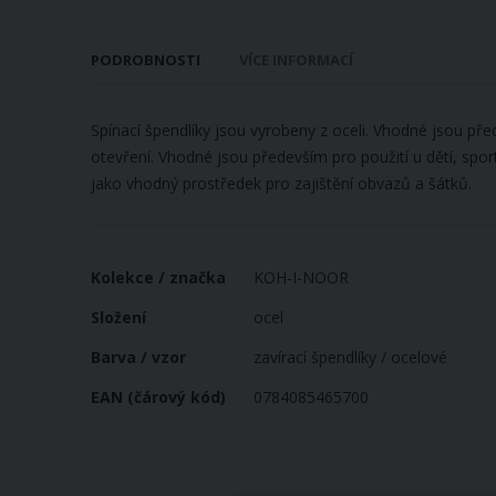
galerie
s
obrázky
PODROBNOSTI
VÍCE INFORMACÍ
Spínací špendlíky jsou vyrobeny z oceli. Vhodné jsou př
otevření. Vhodné jsou především pro použití u dětí, sp
jako vhodný prostředek pro zajištění obvazů a šátků.
Více
Kolekce / značka
KOH-I-NOOR
informací
Složení
ocel
Barva / vzor
zavírací špendlíky / ocelové
EAN (čárový kód)
0784085465700