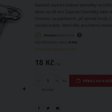
Klasické zavírací ocelové špendlíky ve stř
délce cca 28 mm. Zapínací špendlíky také n
činnosti, na patchwork, při výrobě broží, v
vysoké kvality, které díky použitému mater
Skladem
ihned 23 ks
KÓD PRODUKTU (SKU)
91960
UPOZORNIT NA POKLES CENY
18 Kč
/ ks
ks
PŘIDEJ DO KOŠÍ
Množství