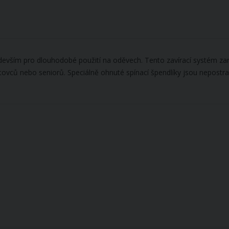
edevším pro dlouhodobé použití na oděvech. Tento zavírací systém zar
ortovců nebo seniorů. Speciálně ohnuté spínací špendlíky jsou nepo