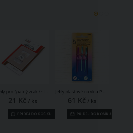
Jehly pro špatný zrak / slepecké jehly 010937 nikl / blistr, 12 kusů (3 velikosti)
Jehly plastové na vlnu PONY 614026, 3 kusy
21 Kč
61 Kč
2
/ ks
/ ks
PŘIDEJ DO KOŠÍKU
PŘIDEJ DO KOŠÍKU