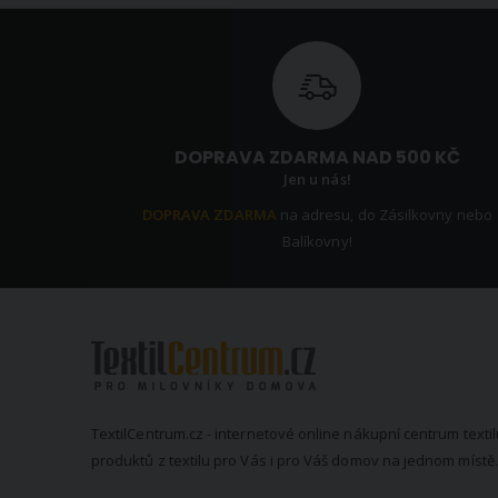
DOPRAVA ZDARMA NAD 500 KČ
Jen u nás!
DOPRAVA ZDARMA
na adresu, do Zásilkovny nebo
Balíkovny!
TextilCentrum.cz - internetové online nákupní centrum textil
produktů z textilu pro Vás i pro Váš domov na jednom místě.