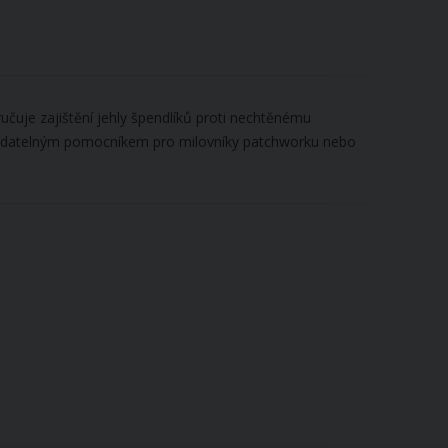
učuje zajištění jehly špendlíků proti nechtěnému
stradatelným pomocníkem pro milovníky patchworku nebo