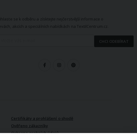
EWSLETTER
ihlaste se k odběru a získtejte nejčerstvější informace o
evách, akcích a speciálních nabídkách na TextilCentrum.cz.
CHCI ODEBÍRAT
LEDUJTE NÁS
Certifikáty a prohlášení o shodě
Ověřeno zákazníky
Ochrana osobních údajů