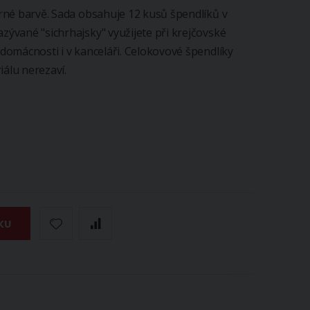
íbrné barvě. Sada obsahuje 12 kusů špendlíků v
azývané "sichrhajsky" využijete při krejčovské
 domácnosti i v kanceláři. Celokovové špendlíky
iálu nerezaví.
KU