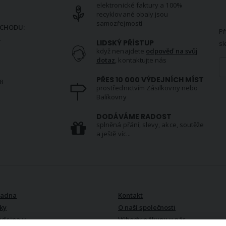
elektronické faktury a 100%
N
recyklované obaly jsou
samozřejmostí
CHODU:
Př
.
LIDSKÝ PŘÍSTUP
sl
když nenajdete
odpověď na svůj
dotaz
, kontaktujte nás
PŘES 10 000 VÝDEJNÍCH MÍST
8
prostřednictvím Zásilkovny nebo
Balíkovny
S
DODÁVÁME RADOST
splněná přání, slevy, akce, soutěže
a ještě víc...
VŠE O NÁS
radna
Kontakt
ky
O naší společnosti
odejna v
Výhody nákupu u nás