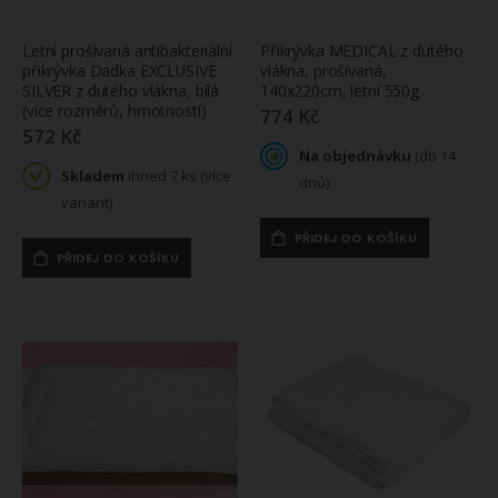
Letní prošívaná antibakteriální
Přikrývka MEDICAL z dutého
přikrývka Dadka EXCLUSIVE
vlákna, prošívaná,
SILVER z dutého vlákna, bílá
140x220cm, letní 550g
(více rozměrů, hmotností)
774 Kč
572 Kč
Na objednávku
(do 14
Skladem
ihned 7 ks (více
dnů)
variant)
PŘIDEJ DO KOŠÍKU
PŘIDEJ DO KOŠÍKU