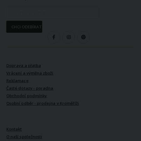
CHCI ODEBÍRAT
SLEDUJTE NÁS
VŠE O NÁKUPU
Doprava a platba
Vrácení a výměna zboží
Reklamace
Časté dotazy - poradna
Obchodní podmínky
Osobní odběr - prodejna v Kroměříži
VŠE O NÁS
Kontakt
O naší společnosti