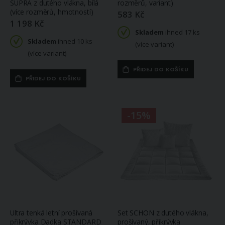
SUPRA z dutého vlákna, bílá
rozměrů, variant)
(více rozměrů, hmotností)
583 Kč
1 198 Kč
Skladem
ihned 17 ks
Skladem
ihned 10 ks
(více variant)
(více variant)
PŘIDEJ DO KOŠÍKU
PŘIDEJ DO KOŠÍKU
-15%
Ultra tenká letní prošívaná
Set SCHON z dutého vlákna,
přikrývka Dadka STANDARD
prošívaný, přikrývka