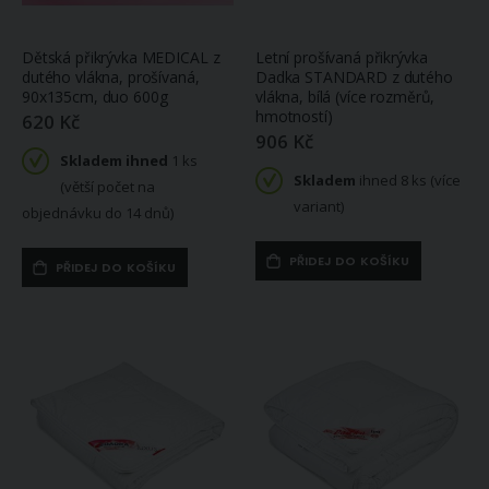
Dětská přikrývka MEDICAL z
Letní prošívaná přikrývka
dutého vlákna, prošívaná,
Dadka STANDARD z dutého
90x135cm, duo 600g
vlákna, bílá (více rozměrů,
hmotností)
620 Kč
906 Kč
Skladem ihned
1 ks
Skladem
ihned 8 ks (více
(větší počet na
variant)
objednávku do 14 dnů)
PŘIDEJ DO KOŠÍKU
PŘIDEJ DO KOŠÍKU