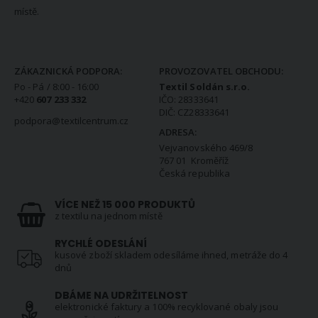
místě.
KONTAKTNÍ INFORMACE
ZÁKAZNICKÁ PODPORA:
PROVOZOVATEL OBCHODU:
Po - Pá / 8:00 - 16:00
Textil Soldán s.r.o.
+420
607 233 332
IČO: 28333641
DIČ: CZ28333641
podpora@textilcentrum.cz
ADRESA:
Vejvanovského 469/8
767 01 Kroměříž
Česká republika
VÍCE NEŽ 15 000 PRODUKTŮ
z textilu na jednom místě
RYCHLÉ ODESLÁNÍ
kusové zboží skladem odesíláme ihned, metráže do 4
dnů
DBÁME NA UDRŽITELNOST
elektronické faktury a 100% recyklované obaly jsou