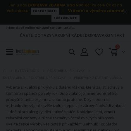
Jen u nás
DOPRAVA ZDARMA nad 500 Kč!
Po celé ČR až na
Vaši adresu!
|
Vrácení a výměna zdarma!
PODROBNOSTI
PODROBNOSTI
Internetové online nákupní centrum textilu.
ČASTÉ DOTAZY
NÁKUPNÍ RÁDCE
DOPRAVA
KONTAKT
položky
0
Košík
BYTOVÝ TEXTIL
POLŠTÁŘE A PŘIKRÝVKY
PŘIKRÝVKY Z DUTÉHO VLÁKNA
DUTÉ VLÁKNO – POLŠTÁŘE A PŘIKRÝVKY
Vyberte si kvalitní přikrývku z dutého vlákna, která zajistí zdravý a
komfortní spánek po celý rok. Duté vlákno je mimořádně lehké,
prodyšné, antialergenní a snadno pratelné. Díky moderním
technologiím výplní skvěle izoluje teplo, ale zároveň odvádí vlhkost
– ideální pro alergiky, děti i citlivé spáče. Nabízíme letní, zimní i
celoroční varianty a různé rozměry včetně dvojitých přikrývek.
Kvalita české výroby vás potěší při každém ulehnutí. Tip: Slaďte
přikrývku s vhodným polštářem a povlečením z naší nabídky pro