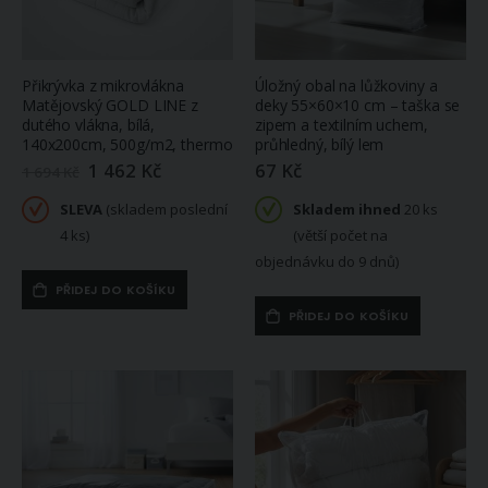
Přikrývka z mikrovlákna
Úložný obal na lůžkoviny a
Matějovský GOLD LINE z
deky 55×60×10 cm – taška se
dutého vlákna, bílá,
zipem a textilním uchem,
140x200cm, 500g/m2, thermo
průhledný, bílý lem
1 462 Kč
67 Kč
Zlevněná
1 694 Kč
/
akční
SLEVA
(skladem poslední
Skladem ihned
20 ks
cena
4 ks)
(větší počet na
objednávku do 9 dnů)
PŘIDEJ DO KOŠÍKU
PŘIDEJ DO KOŠÍKU