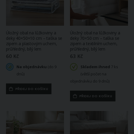
Úložný obal na lůžkoviny a
Úložný obal na lůžkoviny a
deky 40×50×10 cm – taška se
deky 70×50 cm – taška se
zipem a plastovým uchem,
zipem a textilním uchem,
průhledný, bílý lem
průhledný, bílý lem
60 Kč
63 Kč
Na objednávku
(do 9
Skladem ihned
7 ks
dnů)
(větší počet na
objednávku do 9 dnů)
PŘIDEJ DO KOŠÍKU
PŘIDEJ DO KOŠÍKU