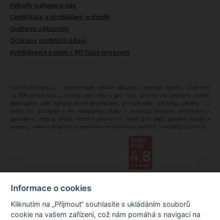
Výhody nákupu u nás
Certifikáty a prohlášení o shodě
Ověřeno zákazníky
Ochrana osobních údajů
Vydělávejte s námi / Affiliate program
TextilCentrum.cz - internetové online nákupní centrum textilu. Více než
15 000 produktů z textilu pro Vás i pro Váš domov na jednom místě.
Nakoupíte zde bytový textil (povlečení, prostěradla, záclony, závěsy ...),
textil do kuchyně i do koupelny, látky v metráži (oděvní, dekorační i
speciální), vlny a příze, textilní galanterii, textil pro děti, pánské košile a
kravaty, oděvní doplňky a nepřeberné množství dalších produktů z textilu.
Informace o cookies
Kliknutím na „Přijmout“ souhlasíte s ukládáním souborů
cookie na vašem zařízení, což nám pomáhá s navigací na