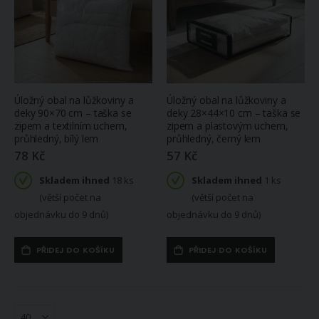
Úložný obal na lůžkoviny a
Úložný obal na lůžkoviny a
deky 90×70 cm – taška se
deky 28×44×10 cm – taška se
zipem a textilním uchem,
zipem a plastovým uchem,
průhledný, bílý lem
průhledný, černý lem
78 Kč
57 Kč
Skladem ihned
18 ks
Skladem ihned
1 ks
(větší počet na
(větší počet na
objednávku do 9 dnů)
objednávku do 9 dnů)
PŘIDEJ DO KOŠÍKU
PŘIDEJ DO KOŠÍKU