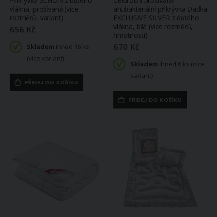
Přikrývka SCHON z dutého
Celoroční prošívaná
Skladem
Skladem
vlákna, prošívaná (více
antibakteriální přikrývka Dadka
ihned
36 ks
ihned
2 ks
rozměrů, variant)
EXCLUSIVE SILVER z dutého
(větší počet na
(větší počet na
vlákna, bílá (více rozměrů,
656 Kč
objednávku do 10
objednávku do 9
hmotností)
dnů)
dnů)
670 Kč
Skladem
ihned 16 ks
(více variant)
Skladem
ihned 6 ks (více
variant)
PŘIDEJ DO KOŠÍKU
PŘIDEJ DO KOŠÍKU