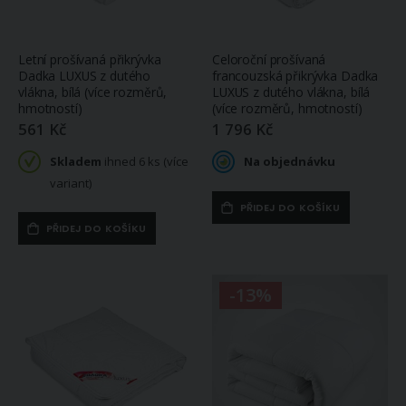
Letní prošívaná přikrývka
Celoroční prošívaná
Dadka LUXUS z dutého
francouzská přikrývka Dadka
vlákna, bílá (více rozměrů,
LUXUS z dutého vlákna, bílá
hmotností)
(více rozměrů, hmotností)
561 Kč
1 796 Kč
Skladem
ihned 6 ks (více
Na objednávku
variant)
PŘIDEJ DO KOŠÍKU
PŘIDEJ DO KOŠÍKU
-13%