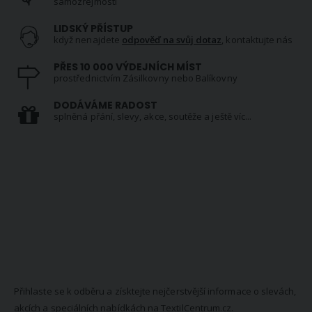
samozřejmostí
LIDSKÝ PŘÍSTUP
když nenajdete
odpověď na svůj dotaz
, kontaktujte nás
PŘES 10 000 VÝDEJNÍCH MÍST
prostřednictvím Zásilkovny nebo Balíkovny
DODÁVÁME RADOST
splněná přání, slevy, akce, soutěže a ještě víc...
NEWSLETTER
Přihlaste se k odběru a získtejte nejčerstvější informace o slevách,
akcích a speciálních nabídkách na TextilCentrum.cz.