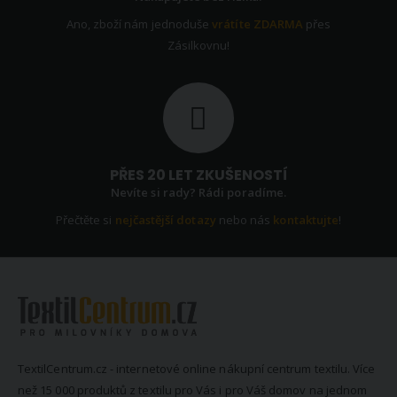
Ano, zboží nám jednoduše
vrátíte ZDARMA
přes
Zásilkovnu!
PŘES 20 LET ZKUŠENOSTÍ
Nevíte si rady? Rádi poradíme.
Přečtěte si
nejčastější dotazy
nebo nás
kontaktujte
!
TextilCentrum.cz - internetové online nákupní centrum textilu. Více
než 15 000 produktů z textilu pro Vás i pro Váš domov na jednom