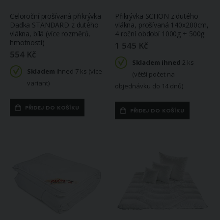
Celoroční prošívaná přikrývka
Přikrývka SCHON z dutého
Dadka STANDARD z dutého
vlákna, prošívaná 140x200cm,
vlákna, bílá (více rozměrů,
4 roční období 1000g + 500g
hmotností)
1 545 Kč
554 Kč
Skladem ihned
2 ks
Skladem
ihned 7 ks (více
(větší počet na
variant)
objednávku do 14 dnů)
PŘIDEJ DO KOŠÍKU
PŘIDEJ DO KOŠÍKU