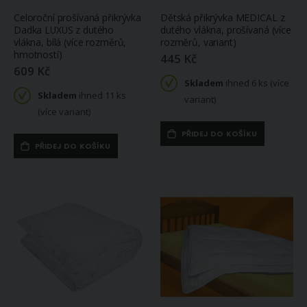
Celoroční prošívaná přikrývka
Dětská přikrývka MEDICAL z
Dadka LUXUS z dutého
dutého vlákna, prošívaná (více
vlákna, bílá (více rozměrů,
rozměrů, variant)
hmotností)
445 Kč
609 Kč
Skladem
ihned 6 ks (více
Skladem
ihned 11 ks
variant)
(více variant)
PŘIDEJ DO KOŠÍKU
PŘIDEJ DO KOŠÍKU