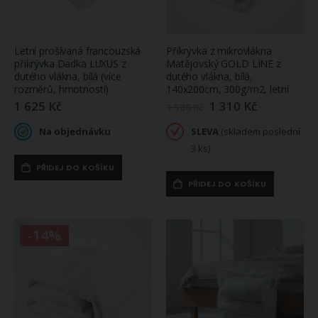
Letní prošívaná francouzská
Přikrývka z mikrovlákna
přikrývka Dadka LUXUS z
Matějovský GOLD LINE z
dutého vlákna, bílá (více
dutého vlákna, bílá,
rozměrů, hmotností)
140x200cm, 300g/m2, letní
1 625 Kč
1 310 Kč
Zlevněná
1 508 Kč
/
akční
Na objednávku
SLEVA
(skladem poslední
cena
3 ks)
PŘIDEJ DO KOŠÍKU
PŘIDEJ DO KOŠÍKU
-14%