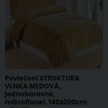
obrázky
Přeskočit
Povlečení STRUKTURA
na
začátek
VLNKA MEDOVÁ,
galerie
jednobarevné,
s
obrázky
mikroflanel, 140x200cm