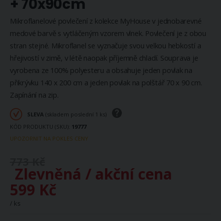
+ 70x90cm
Mikroflanelové povlečení z kolekce MyHouse v jednobarevné
medové barvě s vytláčeným vzorem vlnek. Povlečení je z obou
stran stejné. Mikroflanel se vyznačuje svou velkou hebkostí a
hřejivostí v zimě, v létě naopak příjemně chladí. Souprava je
vyrobena ze 100% polyesteru a obsahuje jeden povlak na
přikrývku 140 x 200 cm a jeden povlak na polštář 70 x 90 cm.
Zapínání na zip.
SLEVA
(skladem poslední 1 ks)
KÓD PRODUKTU (SKU)
19777
UPOZORNIT NA POKLES CENY
773 Kč
Zlevněná / akční cena
599 Kč
/ ks