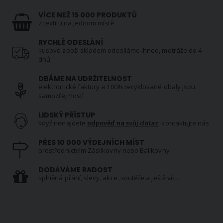
VÍCE NEŽ 15 000 PRODUKTŮ
z textilu na jednom místě
RYCHLÉ ODESLÁNÍ
kusové zboží skladem odesíláme ihned, metráže do 4
dnů
DBÁME NA UDRŽITELNOST
elektronické faktury a 100% recyklované obaly jsou
samozřejmostí
LIDSKÝ PŘÍSTUP
když nenajdete
odpověď na svůj dotaz
, kontaktujte nás
PŘES 10 000 VÝDEJNÍCH MÍST
prostřednictvím Zásilkovny nebo Balíkovny
DODÁVÁME RADOST
splněná přání, slevy, akce, soutěže a ještě víc...