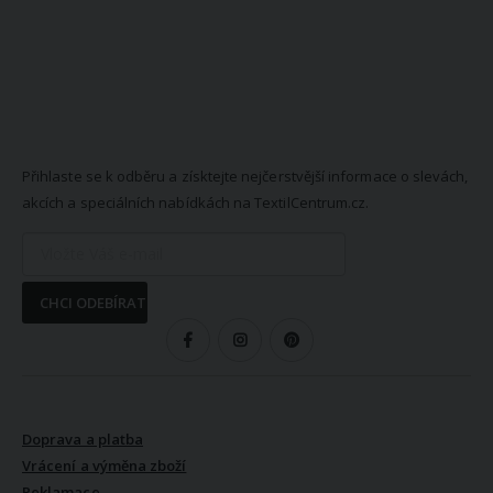
NEWSLETTER
Přihlaste se k odběru a získtejte nejčerstvější informace o slevách,
akcích a speciálních nabídkách na TextilCentrum.cz.
CHCI ODEBÍRAT
SLEDUJTE NÁS
VŠE O NÁKUPU
Doprava a platba
Vrácení a výměna zboží
Reklamace