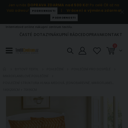
Jen u nás
DOPRAVA ZDARMA nad 500 Kč!
Po celé ČR až na
Vaši adresu!
|
Vrácení a výměna zdarma!
PODROBNOSTI
PODROBNOSTI
Internetové online nákupní centrum textilu.
ČASTÉ DOTAZY
NÁKUPNÍ RÁDCE
DOPRAVA
KONTAKT
položky
0
Košík
BYTOVÝ TEXTIL
POVLEČENÍ
POVLEČENÍ PRO DOSPĚLÉ
MIKROFLANELOVÉ POVLEČENÍ
POVLEČENÍ STRUKTURA VLNKA MEDOVÁ, JEDNOBAREVNÉ, MIKROFLANEL,
140X200CM + 70X90CM
Přeskočit
na
konec
galerie
s