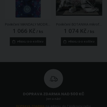
Povlečení MANDALY MODRÉ mikroflanel, 140x200cm + 70x90cm
Povlečení BOTANIKA mikroflanel, růžové květy 140x200cm + 70x90cm
1 066 Kč
1 074 Kč
/ ks
/ ks
PŘIDEJ DO KOŠÍKU
PŘIDEJ DO KOŠÍKU
DOPRAVA ZDARMA NAD 500 KČ
Jen u nás!
DOPRAVA ZDARMA
na adresu, do Zásilkovny nebo