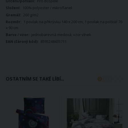
Pro dospělé
100% polyester / mikroflanel
260 g/m2
1 povlak na přikrývku 140 x 200 cm, 1 povlak na polštář 70
x 90 cm
jednobarevná medová, vzor vlnek
8595248435711
OSTATNÍM SE TAKÉ LÍBÍ...