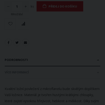
ks
PŘIDEJ DO KOŠÍKU
Množství
PODROBNOSTI
VÍCE INFORMACÍ
Kvalitní ložní povlečení z mikroflanelu bude skvělým doplňkem
Vaší ložnice. Materiál je tvořen hustými krátkými chloupky,
které zajistí vysokou hřejivost, hebkost a měkkost. Díky svým