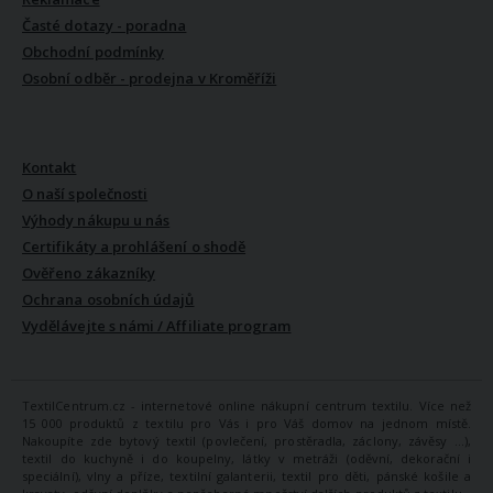
Časté dotazy - poradna
Obchodní podmínky
Osobní odběr - prodejna v Kroměříži
VŠE O NÁS
Kontakt
O naší společnosti
Výhody nákupu u nás
Certifikáty a prohlášení o shodě
Ověřeno zákazníky
Ochrana osobních údajů
Vydělávejte s námi / Affiliate program
TextilCentrum.cz - internetové online nákupní centrum textilu. Více než
15 000 produktů z textilu pro Vás i pro Váš domov na jednom místě.
Nakoupíte zde bytový textil (povlečení, prostěradla, záclony, závěsy ...),
textil do kuchyně i do koupelny, látky v metráži (oděvní, dekorační i
speciální), vlny a příze, textilní galanterii, textil pro děti, pánské košile a