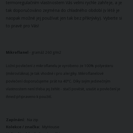
termoregulačním vlastnostem Vás velmi rychle zahřeje, a je
tak doporučováno zejména do chladného období (v létě je
naopak možné jej používat jen tak bez přikrývky). Vyberte si
to pravé pro Vás!
Mikroflanel
- gramáž 260 g/m2
Ložní povlečení z mikroflanelu je vyrobeno ze 100% polyesteru
(mikrovlákna). Je tak vhodné i pro alergiky. Mikroflanelové
povlečení doporučujeme prát na 40°C. Díky svým jedinečným
vlastnostem není třeba jej žehlit - stačí pověsit, usušit a povlečení je
ihned připraveno k použití.
Více
Na zip
informací
MyHouse