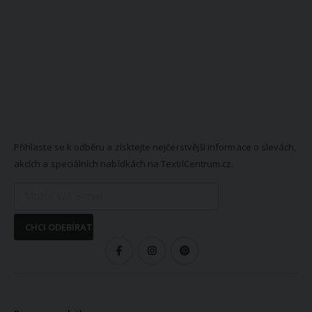
NEWSLETTER
Přihlaste se k odběru a získtejte nejčerstvější informace o slevách,
akcích a speciálních nabídkách na TextilCentrum.cz.
CHCI ODEBÍRAT
SLEDUJTE NÁS
VŠE O NÁKUPU