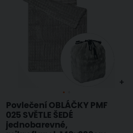
obrázky
Přeskočit
Povlečení OBLÁČKY PMF
na
začátek
025 SVĚTLE ŠEDÉ
galerie
jednobarevné,
s
obrázky