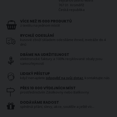
Vejvanovského 469/8
767 01 Kroměříž
Česká republika
VÍCE NEŽ 15 000 PRODUKTŮ
z textilu na jednom místě
RYCHLÉ ODESLÁNÍ
kusové zboží skladem odesíláme ihned, metráže do 4
dnů
DBÁME NA UDRŽITELNOST
elektronické faktury a 100% recyklované obaly jsou
samozřejmostí
LIDSKÝ PŘÍSTUP
když nenajdete
odpověď na svůj dotaz
, kontaktujte nás
PŘES 10 000 VÝDEJNÍCH MÍST
prostřednictvím Zásilkovny nebo Balíkovny
DODÁVÁME RADOST
splněná přání, slevy, akce, soutěže a ještě víc...