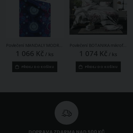
Povlečení MANDALY MODRÉ mikroflanel, 140x200cm + 70x90cm
Povlečení BOTANIKA mikroflanel, růžové květy 140x200cm + 70x90cm
1 066 Kč
1 074 Kč
/ ks
/ ks
PŘIDEJ DO KOŠÍKU
PŘIDEJ DO KOŠÍKU
DOPRAVA ZDARMA NAD 500 KČ