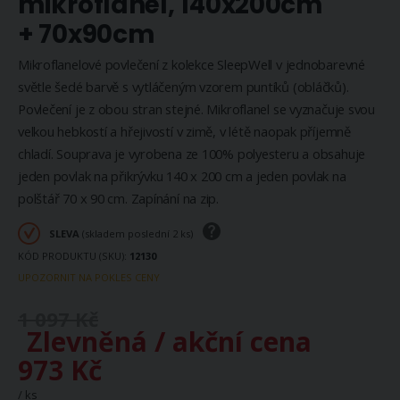
mikroflanel, 140x200cm
+ 70x90cm
Mikroflanelové povlečení z kolekce SleepWell v jednobarevné
světle šedé barvě s vytláčeným vzorem puntíků (obláčků).
Povlečení je z obou stran stejné. Mikroflanel se vyznačuje svou
velkou hebkostí a hřejivostí v zimě, v létě naopak příjemně
chladí. Souprava je vyrobena ze 100% polyesteru a obsahuje
jeden povlak na přikrývku 140 x 200 cm a jeden povlak na
polštář 70 x 90 cm. Zapínání na zip.
SLEVA
(skladem poslední 2 ks)
KÓD PRODUKTU (SKU)
12130
UPOZORNIT NA POKLES CENY
1 097 Kč
Zlevněná / akční cena
973 Kč
/ ks