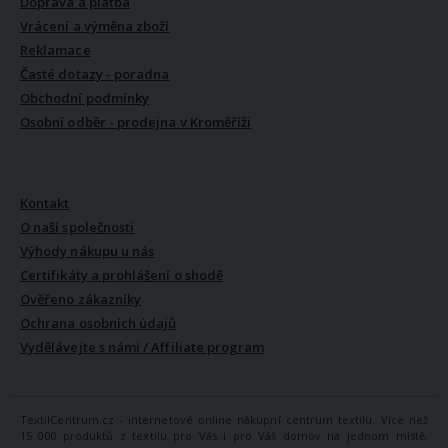
Doprava a platba
Vrácení a výměna zboží
Reklamace
Časté dotazy - poradna
Obchodní podmínky
Osobní odběr - prodejna v Kroměříži
VŠE O NÁS
Kontakt
O naší společnosti
Výhody nákupu u nás
Certifikáty a prohlášení o shodě
Ověřeno zákazníky
Ochrana osobních údajů
Vydělávejte s námi / Affiliate program
TextilCentrum.cz - internetové online nákupní centrum textilu. Více než
15 000 produktů z textilu pro Vás i pro Váš domov na jednom místě.