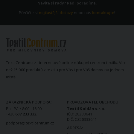
Nevíte si rady? Rádi poradíme.
Přečtěte si
nejčastější dotazy
nebo nás
kontaktujte
!
TextilCentrum.cz - internetové online nákupní centrum textilu. Více
než 15 000 produktů z textilu pro Vás i pro Váš domov na jednom
místě.
KONTAKTNÍ INFORMACE
ZÁKAZNICKÁ PODPORA:
PROVOZOVATEL OBCHODU:
Po - Pá / 8:00 - 16:00
Textil Soldán s.r.o.
+420
607 233 332
IČO: 28333641
DIČ: CZ28333641
podpora@textilcentrum.cz
ADRESA: