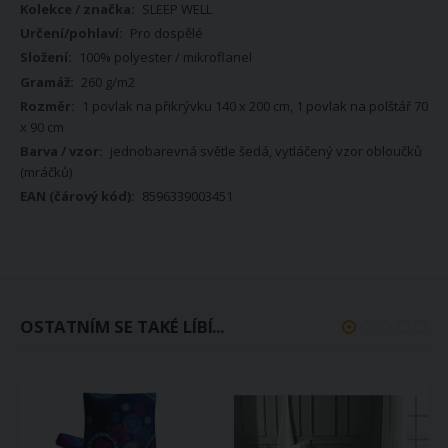
informací
SLEEP WELL
Pro dospělé
100% polyester / mikroflanel
260 g/m2
1 povlak na přikrývku 140 x 200 cm, 1 povlak na polštář 70
x 90 cm
jednobarevná světle šedá, vytláčený vzor obloučků
(mráčků)
8596339003451
OSTATNÍM SE TAKÉ LÍBÍ...