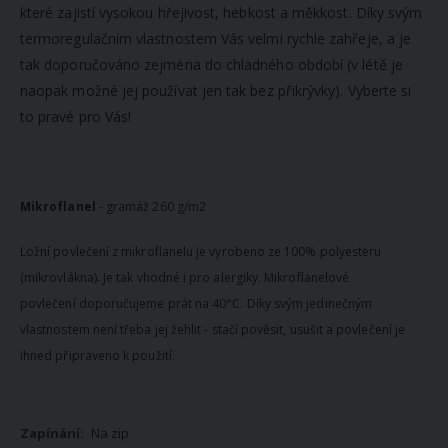
které zajistí vysokou hřejivost, hebkost a měkkost. Díky svým
termoregulačním vlastnostem Vás velmi rychle zahřeje, a je
tak doporučováno zejména do chladného období (v létě je
naopak možné jej používat jen tak bez přikrývky). Vyberte si
to pravé pro Vás!
Mikroflanel
- gramáž 260 g/m2
Ložní povlečení z mikroflanelu je vyrobeno ze 100% polyesteru
(mikrovlákna). Je tak vhodné i pro alergiky. Mikroflanelové
povlečení doporučujeme prát na 40°C. Díky svým jedinečným
vlastnostem není třeba jej žehlit - stačí pověsit, usušit a povlečení je
ihned připraveno k použití.
Více
Na zip