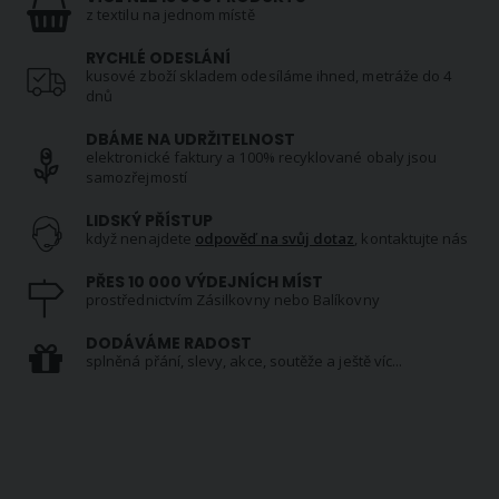
z textilu na jednom místě
RYCHLÉ ODESLÁNÍ
kusové zboží skladem odesíláme ihned, metráže do 4
dnů
DBÁME NA UDRŽITELNOST
elektronické faktury a 100% recyklované obaly jsou
samozřejmostí
LIDSKÝ PŘÍSTUP
když nenajdete
odpověď na svůj dotaz
, kontaktujte nás
PŘES 10 000 VÝDEJNÍCH MÍST
prostřednictvím Zásilkovny nebo Balíkovny
DODÁVÁME RADOST
splněná přání, slevy, akce, soutěže a ještě víc...