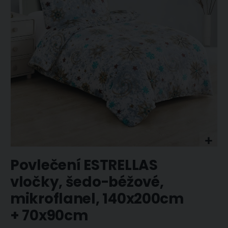
obrázky
Přeskočit
Povlečení ESTRELLAS
na
začátek
vločky, šedo-béžové,
galerie
mikroflanel, 140x200cm
s
obrázky
+ 70x90cm