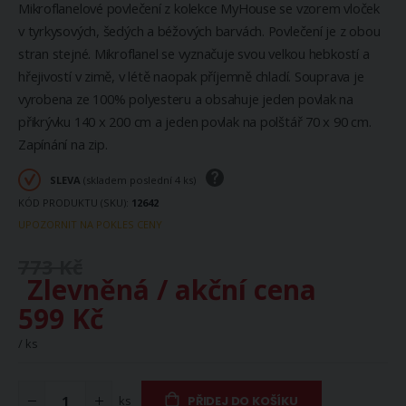
Mikroflanelové povlečení z kolekce MyHouse se vzorem vloček
v tyrkysových, šedých a béžových barvách. Povlečení je z obou
stran stejné. Mikroflanel se vyznačuje svou velkou hebkostí a
hřejivostí v zimě, v létě naopak příjemně chladí. Souprava je
vyrobena ze 100% polyesteru a obsahuje jeden povlak na
přikrývku 140 x 200 cm a jeden povlak na polštář 70 x 90 cm.
Zapínání na zip.
SLEVA
(skladem poslední 4 ks)
KÓD PRODUKTU (SKU)
12642
UPOZORNIT NA POKLES CENY
773 Kč
Zlevněná / akční cena
599 Kč
/ ks
ks
PŘIDEJ DO KOŠÍKU