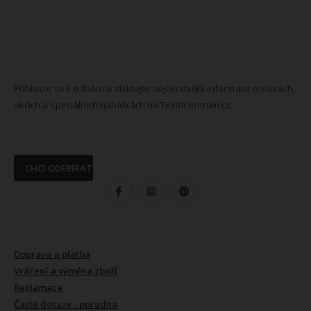
NEWSLETTER
Přihlaste se k odběru a získtejte nejčerstvější informace o slevách,
akcích a speciálních nabídkách na TextilCentrum.cz.
CHCI ODEBÍRAT
SLEDUJTE NÁS
VŠE O NÁKUPU
Doprava a platba
Vrácení a výměna zboží
Reklamace
Časté dotazy - poradna