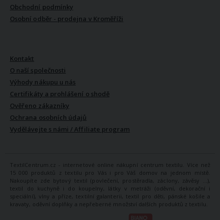
Obchodní podmínky
Osobní odběr - prodejna v Kroměříži
VŠE O NÁS
Kontakt
O naší společnosti
Výhody nákupu u nás
Certifikáty a prohlášení o shodě
Ověřeno zákazníky
Ochrana osobních údajů
Vydělávejte s námi / Affiliate program
TextilCentrum.cz - internetové online nákupní centrum textilu. Více než
15 000 produktů z textilu pro Vás i pro Váš domov na jednom místě.
Nakoupíte zde bytový textil (povlečení, prostěradla, záclony, závěsy ...),
textil do kuchyně i do koupelny, látky v metráži (oděvní, dekorační i
speciální), vlny a příze, textilní galanterii, textil pro děti, pánské košile a
kravaty, oděvní doplňky a nepřeberné množství dalších produktů z textilu.