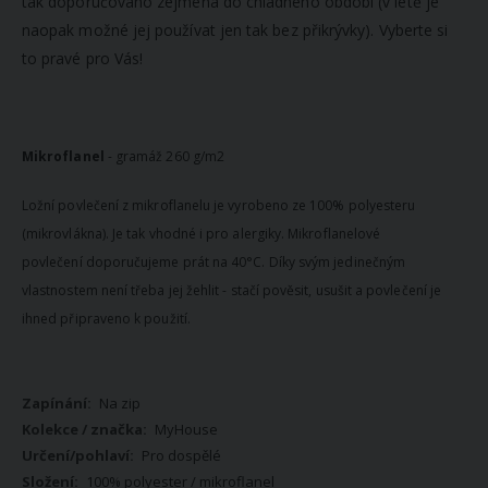
tak doporučováno zejména do chladného období (v létě je
naopak možné jej používat jen tak bez přikrývky). Vyberte si
to pravé pro Vás!
Mikroflanel
- gramáž 260 g/m2
Ložní povlečení z mikroflanelu je vyrobeno ze 100% polyesteru
(mikrovlákna). Je tak vhodné i pro alergiky. Mikroflanelové
povlečení doporučujeme prát na 40°C. Díky svým jedinečným
vlastnostem není třeba jej žehlit - stačí pověsit, usušit a povlečení je
ihned připraveno k použití.
Více
Na zip
informací
MyHouse
Pro dospělé
100% polyester / mikroflanel