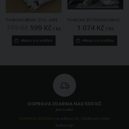
Povlečení dětské ZOO, zvířátka v zimě, bílo-červené, mikroflanel 140x200cm + 70x90cm
Povlečení BOTANIKA mikroflanel, růžové květy 140x200cm + 70x90cm
773 Kč
599 Kč
1 074 Kč
Zlevněná
/ ks
/ ks
/
akční
cena
PŘIDEJ DO KOŠÍKU
PŘIDEJ DO KOŠÍKU
DOPRAVA ZDARMA NAD 500 KČ
Jen u nás!
DOPRAVA ZDARMA
na adresu, do Zásilkovny nebo
Balíkovny!