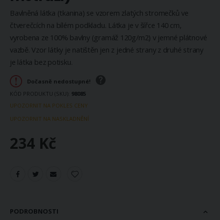
Bavlněná látka (tkanina) se vzorem zlatých stromečků ve
čtverečcích na bílém podkladu. Látka je v šířce 140 cm,
vyrobena ze 100% bavlny (gramáž 120g/m2) v jemné plátnové
vazbě. Vzor látky je natištěn jen z jedné strany z druhé strany
je látka bez potisku.
Dočasně nedostupné!
KÓD PRODUKTU (SKU)
98085
UPOZORNIT NA POKLES CENY
UPOZORNIT NA NASKLADNĚNÍ
234 Kč
PODROBNOSTI