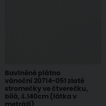
Přeskočit
Bavlněné plátno
na
začátek
vánoční 20714-051 zlaté
galerie
stromečky ve čtverečku,
s
obrázky
bílá, š.140cm (látka v
metráži)