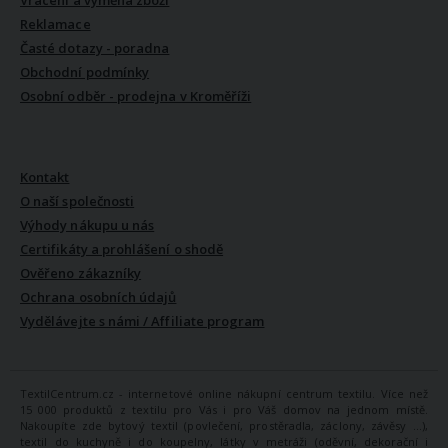
Vrácení a výměna zboží
Reklamace
Časté dotazy - poradna
Obchodní podmínky
Osobní odběr - prodejna v Kroměříži
VŠE O NÁS
Kontakt
O naší společnosti
Výhody nákupu u nás
Certifikáty a prohlášení o shodě
Ověřeno zákazníky
Ochrana osobních údajů
Vydělávejte s námi / Affiliate program
TextilCentrum.cz - internetové online nákupní centrum textilu. Více než
15 000 produktů z textilu pro Vás i pro Váš domov na jednom místě.
Nakoupíte zde bytový textil (povlečení, prostěradla, záclony, závěsy ...),
textil do kuchyně i do koupelny, látky v metráži (oděvní, dekorační i