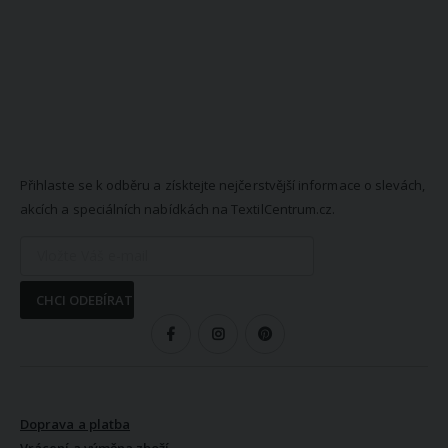
NEWSLETTER
Přihlaste se k odběru a získtejte nejčerstvější informace o slevách,
akcích a speciálních nabídkách na TextilCentrum.cz.
CHCI ODEBÍRAT
SLEDUJTE NÁS
VŠE O NÁKUPU
Doprava a platba