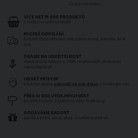
Česká republika
VÍCE NEŽ 15 000 PRODUKTŮ
z textilu na jednom místě
RYCHLÉ ODESLÁNÍ
kusové zboží skladem odesíláme ihned, metráže do 4
dnů
DBÁME NA UDRŽITELNOST
elektronické faktury a 100% recyklované obaly jsou
samozřejmostí
LIDSKÝ PŘÍSTUP
když nenajdete
odpověď na svůj dotaz
, kontaktujte nás
PŘES 10 000 VÝDEJNÍCH MÍST
prostřednictvím Zásilkovny nebo Balíkovny
DODÁVÁME RADOST
splněná přání, slevy, akce, soutěže a ještě víc...