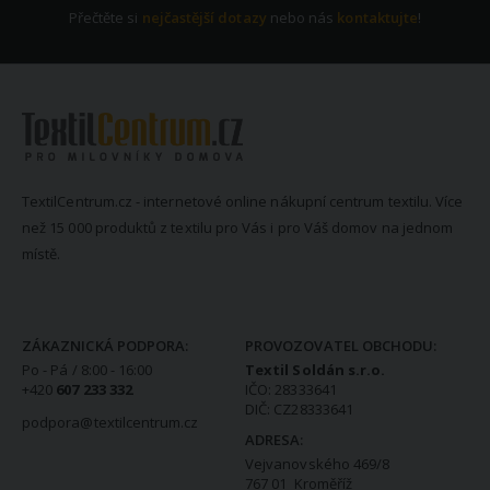
Přečtěte si
nejčastější dotazy
nebo nás
kontaktujte
!
TextilCentrum.cz - internetové online nákupní centrum textilu. Více
než 15 000 produktů z textilu pro Vás i pro Váš domov na jednom
místě.
KONTAKTNÍ INFORMACE
ZÁKAZNICKÁ PODPORA:
PROVOZOVATEL OBCHODU:
Po - Pá / 8:00 - 16:00
Textil Soldán s.r.o.
+420
607 233 332
IČO: 28333641
DIČ: CZ28333641
podpora@textilcentrum.cz
ADRESA:
Vejvanovského 469/8
767 01 Kroměříž