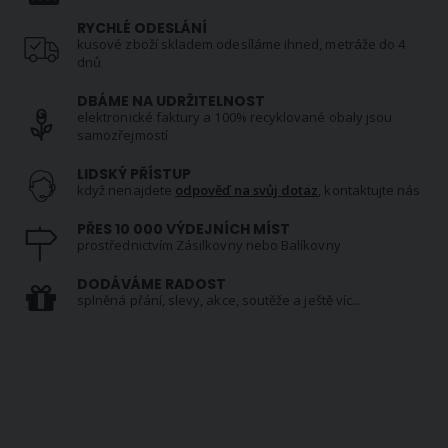
RYCHLÉ ODESLÁNÍ
kusové zboží skladem odesíláme ihned, metráže do 4
dnů
DBÁME NA UDRŽITELNOST
elektronické faktury a 100% recyklované obaly jsou
samozřejmostí
LIDSKÝ PŘÍSTUP
když nenajdete
odpověď na svůj dotaz
, kontaktujte nás
PŘES 10 000 VÝDEJNÍCH MÍST
prostřednictvím Zásilkovny nebo Balíkovny
DODÁVÁME RADOST
splněná přání, slevy, akce, soutěže a ještě víc...