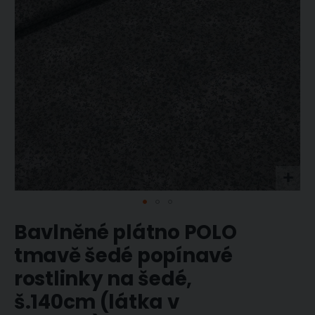
Přeskočit
Bavlněné plátno POLO
na
začátek
tmavě šedé popínavé
galerie
rostlinky na šedé,
s
obrázky
š.140cm (látka v