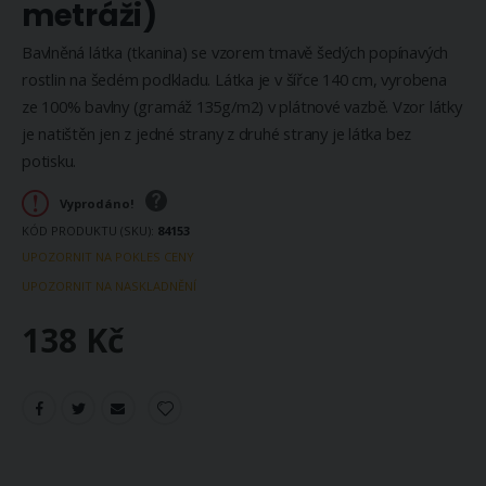
metráži)
Bavlněná látka (tkanina) se vzorem tmavě šedých popínavých
rostlin na šedém podkladu. Látka je v šířce 140 cm, vyrobena
ze 100% bavlny (gramáž 135g/m2) v plátnové vazbě. Vzor látky
je natištěn jen z jedné strany z druhé strany je látka bez
potisku.
Vyprodáno!
KÓD PRODUKTU (SKU)
84153
UPOZORNIT NA POKLES CENY
UPOZORNIT NA NASKLADNĚNÍ
138 Kč