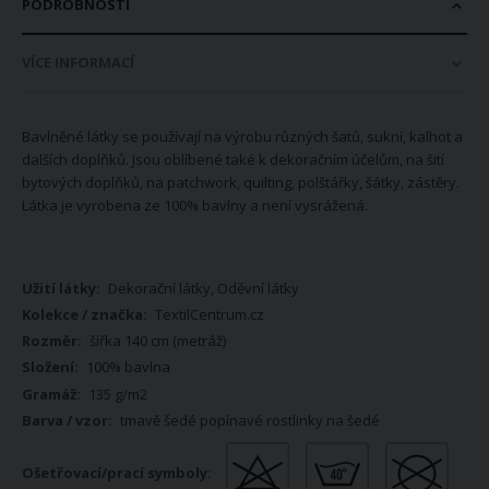
PODROBNOSTI
VÍCE INFORMACÍ
Bavlněné látky se používají na výrobu různých šatů, sukní, kalhot a
dalších doplňků. Jsou oblíbené také k dekoračním účelům, na šití
bytových doplňků, na patchwork, quilting, polštářky, šátky, zástěry.
Látka je vyrobena ze 100% bavlny a není vysrážená.
Více
Dekorační látky, Oděvní látky
informací
TextilCentrum.cz
šířka 140 cm (metráž)
100% bavlna
135 g/m2
tmavě šedé popínavé rostlinky na šedé