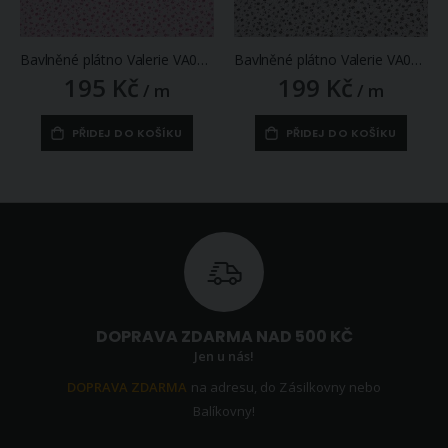
Bavlněné plátno Valerie VA003/25 sytě růžové květinky na bílé, š.160cm (látka v metráži)
Bavlněné plátno Valerie VA003/26 hnědé květinky na bílé, š.160cm (látka v metráži)
195 Kč
199 Kč
/ m
/ m
PŘIDEJ DO KOŠÍKU
PŘIDEJ DO KOŠÍKU
DOPRAVA ZDARMA NAD 500 KČ
Jen u nás!
DOPRAVA ZDARMA
na adresu, do Zásilkovny nebo
Balíkovny!