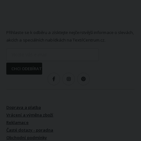
NEWSLETTER
Přihlaste se k odběru a získtejte nejčerstvější informace o slevách,
akcích a speciálních nabídkách na TextilCentrum.cz.
CHCI ODEBÍRAT
SLEDUJTE NÁS
VŠE O NÁKUPU
Doprava a platba
Vrácení a výměna zboží
Reklamace
Časté dotazy - poradna
Obchodní podmínky