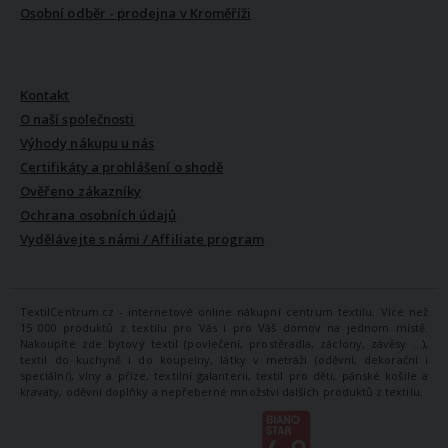
Osobní odběr - prodejna v Kroměříži
VŠE O NÁS
Kontakt
O naší společnosti
Výhody nákupu u nás
Certifikáty a prohlášení o shodě
Ověřeno zákazníky
Ochrana osobních údajů
Vydělávejte s námi / Affiliate program
TextilCentrum.cz - internetové online nákupní centrum textilu. Více než
15 000 produktů z textilu pro Vás i pro Váš domov na jednom místě.
Nakoupíte zde bytový textil (povlečení, prostěradla, záclony, závěsy ...),
textil do kuchyně i do koupelny, látky v metráži (oděvní, dekorační i
speciální), vlny a příze, textilní galanterii, textil pro děti, pánské košile a
kravaty, oděvní doplňky a nepřeberné množství dalších produktů z textilu.