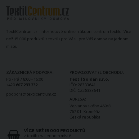
TextilCentrum.cz - internetové online nákupní centrum textilu. Více
než 15 000 produktů z textilu pro Vás i pro Váš domov na jednom
místě.
KONTAKTNÍ INFORMACE
ZÁKAZNICKÁ PODPORA:
PROVOZOVATEL OBCHODU:
Po - Pá / 8:00 - 16:00
Textil Soldán s.r.o.
+420
607 233 332
IČO: 28333641
DIČ: CZ28333641
podpora@textilcentrum.cz
ADRESA:
Vejvanovského 469/8
767 01 Kroměříž
Česká republika
VÍCE NEŽ 15 000 PRODUKTŮ
z textilu na jednom místě