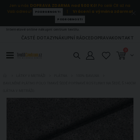
Jen u nás
DOPRAVA ZDARMA nad 500 Kč!
Po celé ČR až na
Vaši adresu!
|
Vrácení a výměna zdarma!
PODROBNOSTI
PODROBNOSTI
Internetové online nákupní centrum textilu.
ČASTÉ DOTAZY
NÁKUPNÍ RÁDCE
DOPRAVA
KONTAKT
položky
0
Košík
LÁTKY V METRÁŽI
PLÁTNA
100% BAVLNA
BAVLNĚNÉ PLÁTNO POLO TMAVĚ ŠEDÉ POPÍNAVÉ ROSTLINKY NA ŠEDÉ, Š.140CM
(LÁTKA V METRÁŽI)
Přeskočit
na
konec
galerie
s
obrázky