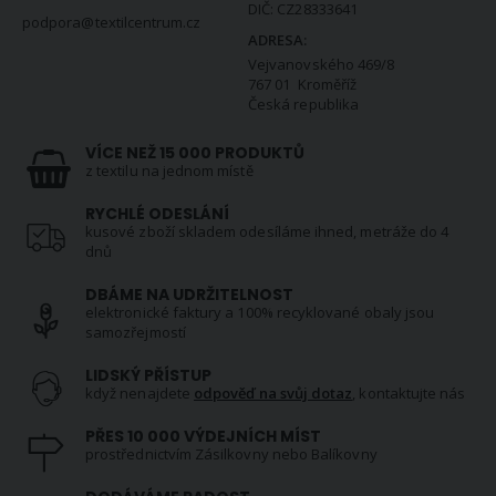
DIČ: CZ28333641
podpora@textilcentrum.cz
ADRESA:
Vejvanovského 469/8
767 01 Kroměříž
Česká republika
VÍCE NEŽ 15 000 PRODUKTŮ
z textilu na jednom místě
RYCHLÉ ODESLÁNÍ
kusové zboží skladem odesíláme ihned, metráže do 4
dnů
DBÁME NA UDRŽITELNOST
elektronické faktury a 100% recyklované obaly jsou
samozřejmostí
LIDSKÝ PŘÍSTUP
když nenajdete
odpověď na svůj dotaz
, kontaktujte nás
PŘES 10 000 VÝDEJNÍCH MÍST
prostřednictvím Zásilkovny nebo Balíkovny