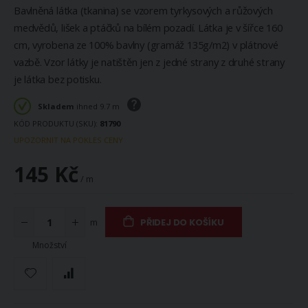
Bavlněná látka (tkanina) se vzorem tyrkysových a růžových
medvědů, lišek a ptáčků na bílém pozadí. Látka je v šířce 160
cm, vyrobena ze 100% bavlny (gramáž 135g/m2) v plátnové
vazbě. Vzor látky je natištěn jen z jedné strany z druhé strany
je látka bez potisku.
Skladem
ihned 9.7 m
KÓD PRODUKTU (SKU)
81790
UPOZORNIT NA POKLES CENY
145 Kč
/ m
m
PŘIDEJ DO KOŠÍKU
Množství