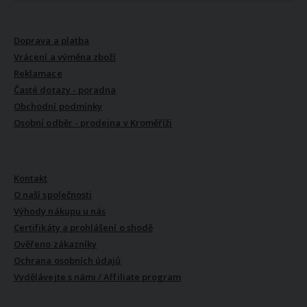
VŠE O NÁKUPU
Doprava a platba
Vrácení a výměna zboží
Reklamace
Časté dotazy - poradna
Obchodní podmínky
Osobní odběr - prodejna v Kroměříži
VŠE O NÁS
Kontakt
O naší společnosti
Výhody nákupu u nás
Certifikáty a prohlášení o shodě
Ověřeno zákazníky
Ochrana osobních údajů
Vydělávejte s námi / Affiliate program