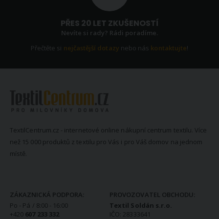
PŘES 20 LET ZKUŠENOSTÍ
Nevíte si rady? Rádi poradíme.
Přečtěte si
nejčastější dotazy
nebo nás
kontaktujte
!
TextilCentrum.cz - internetové online nákupní centrum textilu. Více
než 15 000 produktů z textilu pro Vás i pro Váš domov na jednom
místě.
KONTAKTNÍ INFORMACE
ZÁKAZNICKÁ PODPORA:
PROVOZOVATEL OBCHODU:
Po - Pá / 8:00 - 16:00
Textil Soldán s.r.o.
+420
607 233 332
IČO: 28333641