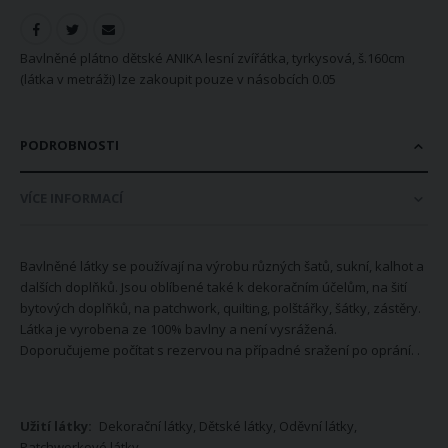
Bavlněné plátno dětské ANIKA lesní zvířátka, tyrkysová, š.160cm
(látka v metráži) lze zakoupit pouze v násobcích 0.05
PODROBNOSTI
VÍCE INFORMACÍ
Bavlněné látky se používají na výrobu různých šatů, sukní, kalhot a
dalších doplňků. Jsou oblíbené také k dekoračním účelům, na šití
bytových doplňků, na patchwork, quilting, polštářky, šátky, zástěry.
Látka je vyrobena ze 100% bavlny a není vysrážená.
Doporučujeme počítat s rezervou na případné sražení po oprání. .
Více
Dekorační látky, Dětské látky, Oděvní látky,
informací
Patchworkové látky