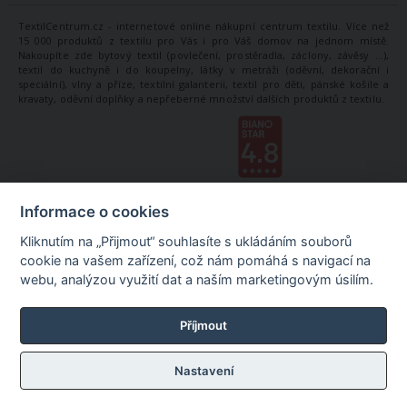
TextilCentrum.cz - internetové online nákupní centrum textilu. Více než
15 000 produktů z textilu pro Vás i pro Váš domov na jednom místě.
Nakoupíte zde bytový textil (povlečení, prostěradla, záclony, závěsy ...),
textil do kuchyně i do koupelny, látky v metráži (oděvní, dekorační i
speciální), vlny a příze, textilní galanterii, textil pro děti, pánské košile a
kravaty, oděvní doplňky a nepřeberné množství dalších produktů z textilu.
Informace o cookies
Kliknutím na „Přijmout“ souhlasíte s ukládáním souborů
cookie na vašem zařízení, což nám pomáhá s navigací na
webu, analýzou využití dat a naším marketingovým úsilím.
Příjmout
Nastavení
©
TextilCentrum.cz