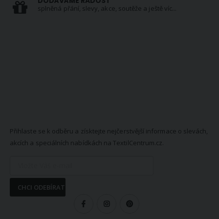
DODÁVÁME RADOST
splněná přání, slevy, akce, soutěže a ještě víc...
NEWSLETTER
Přihlaste se k odběru a získtejte nejčerstvější informace o slevách,
akcích a speciálních nabídkách na TextilCentrum.cz.
CHCI ODEBÍRAT
SLEDUJTE NÁS