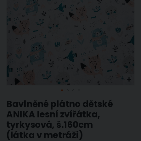
Přeskočit
Bavlněné plátno dětské
na
začátek
ANIKA lesní zvířátka,
galerie
tyrkysová, š.160cm
s
obrázky
(látka v metráži)