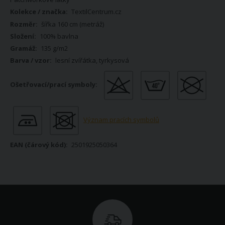
TextilCentrum.cz
šířka 160 cm (metráž)
100% bavlna
135 g/m2
lesní zvířátka, tyrkysová
Význam pracích symbolů
2501925050364