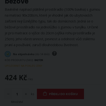
béžové
Bavlněné napínací plátěné prostěradlo (100% bavlna) s gumou
na matraci 90x200cm, které je vhodné jak do ubytovacích
zařízení nejrůznějšího typu, tak do domácnosti. Jedná se o
béžové prostěradlo na jednolůžko s gumou v tunýlku. Určené
je pro matrace o výšce do 20cm (výška rohu prostěradla je
25cm). Jeho všestrannost, pevnost a odolnost vůči stálému
praní a používání, zaručí dlouhodobou životnost.
Na objednávku
(do 14 dnů)
KÓD PRODUKTU (SKU)
84272K
UPOZORNIT NA POKLES CENY
424 Kč
/ ks
ks
PŘIDEJ DO KOŠÍKU
Množství