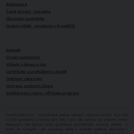
Reklamace
Časté dotazy - poradna
Obchodní podmínky
Osobní odběr - prodejna v Kroměříži
VŠE O NÁS
Kontakt
O naší společnosti
Výhody nákupu u nás
Certifikáty a prohlášení o shodě
Ověřeno zákazníky
Ochrana osobních údajů
Vydělávejte s námi / Affiliate program
TextilCentrum.cz - internetové online nákupní centrum textilu. Více než
15 000 produktů z textilu pro Vás i pro Váš domov na jednom místě.
Nakoupíte zde bytový textil (povlečení, prostěradla, záclony, závěsy ...),
textil do kuchyně i do koupelny, látky v metráži (oděvní, dekorační i
speciální), vlny a příze, textilní galanterii, textil pro děti, pánské košile a