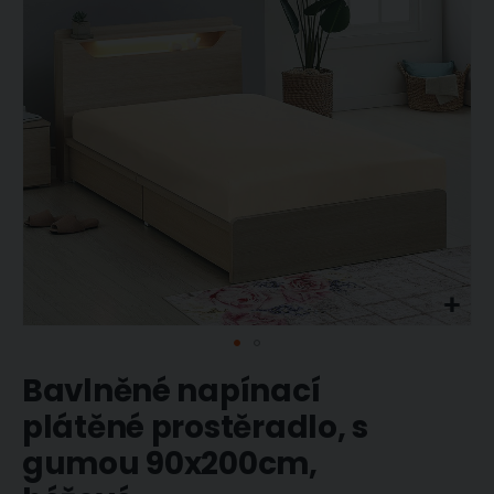
obrázky
Přeskočit
Bavlněné napínací
na
začátek
plátěné prostěradlo, s
galerie
gumou 90x200cm,
s
obrázky