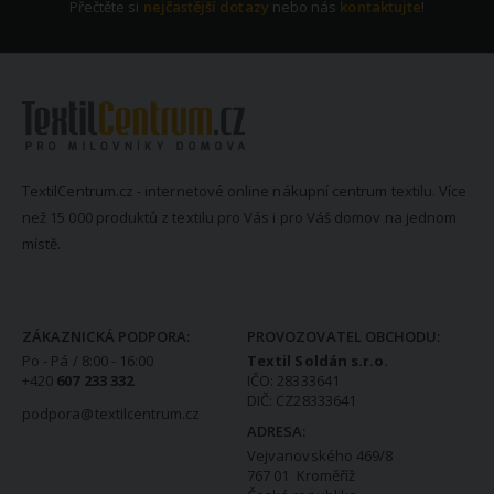
Přečtěte si
nejčastější dotazy
nebo nás
kontaktujte
!
TextilCentrum.cz - internetové online nákupní centrum textilu. Více
než 15 000 produktů z textilu pro Vás i pro Váš domov na jednom
místě.
KONTAKTNÍ INFORMACE
ZÁKAZNICKÁ PODPORA:
PROVOZOVATEL OBCHODU:
Po - Pá / 8:00 - 16:00
Textil Soldán s.r.o.
+420
607 233 332
IČO: 28333641
DIČ: CZ28333641
podpora@textilcentrum.cz
ADRESA:
Vejvanovského 469/8
767 01 Kroměříž