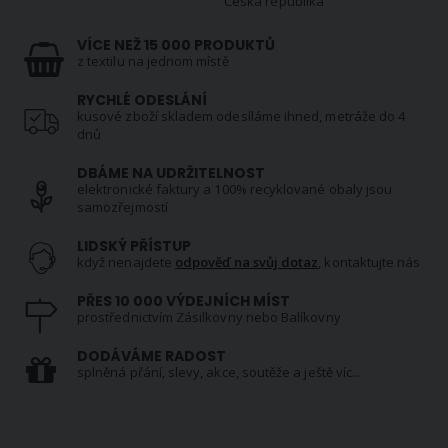
Česká republika
VÍCE NEŽ 15 000 PRODUKTŮ
z textilu na jednom místě
RYCHLÉ ODESLÁNÍ
kusové zboží skladem odesíláme ihned, metráže do 4
dnů
DBÁME NA UDRŽITELNOST
elektronické faktury a 100% recyklované obaly jsou
samozřejmostí
LIDSKÝ PŘÍSTUP
když nenajdete
odpověď na svůj dotaz
, kontaktujte nás
PŘES 10 000 VÝDEJNÍCH MÍST
prostřednictvím Zásilkovny nebo Balíkovny
DODÁVÁME RADOST
splněná přání, slevy, akce, soutěže a ještě víc...