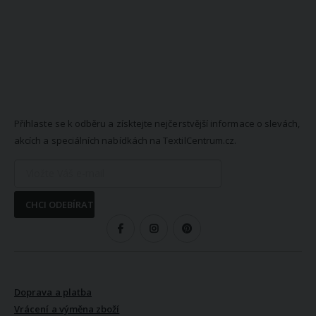
NEWSLETTER
Přihlaste se k odběru a získtejte nejčerstvější informace o slevách,
akcích a speciálních nabídkách na TextilCentrum.cz.
CHCI ODEBÍRAT
SLEDUJTE NÁS
VŠE O NÁKUPU
Doprava a platba
Vrácení a výměna zboží