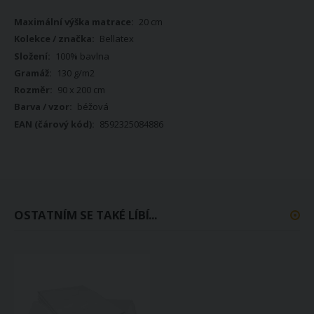
Více
20 cm
informací
Bellatex
100% bavlna
130 g/m2
90 x 200 cm
béžová
8592325084886
OSTATNÍM SE TAKÉ LÍBÍ...